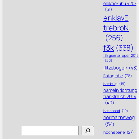
elektro-uhu 4207
(31)
enklavE
trebroN
(256)
f3k
(338)
f3k german open 2015
(20)
flitzebogen
(43)
Fotografie
(28)
hamburg
(19)
hameln richtung
frankfreich 2014
(40)
hannaland
(19)
hermannsweg
(54)
Search
hochebene
(27)