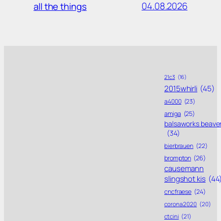
04.08.2026
all the things
21c3
(16)
2015whirli
(45)
a4000
(23)
amiga
(25)
balsaworks beave
(34)
bierbrauen
(22)
brompton
(26)
causemann
slingshot kis
(44
cncfraese
(24)
corona 2020
(20)
ctcini
(21)