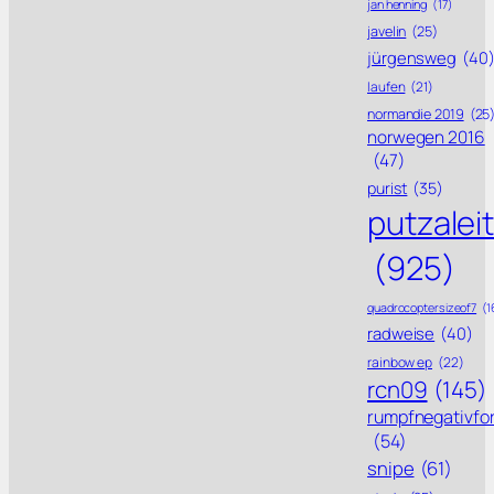
jan henning
(17)
javelin
(25)
jürgensweg
(40
laufen
(21)
normandie 2019
(25
norwegen 2016
(47)
purist
(35)
putzalei
(925)
quadrocoptersizeof7
(1
radweise
(40)
rainbow ep
(22)
rcn09
(145)
rumpfnegativfo
(54)
snipe
(61)