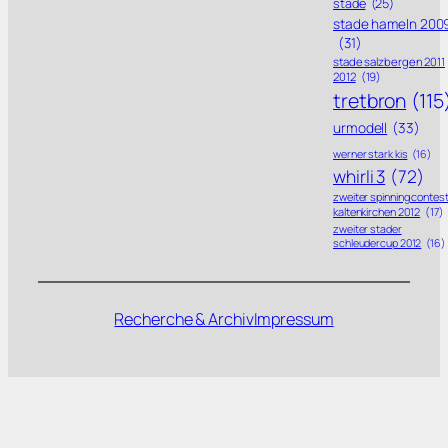
stade
(25)
stade hameln 200
(31)
stade salzbergen 2011
2012
(19)
tretbron
(115
urmodell
(33)
werner stark kis
(16)
whirli 3
(72)
zweiter spinning contes
kaltenkirchen 2012
(17)
zweiter stader
schleudercup 2012
(16)
Recherche & Archiv
Impressum