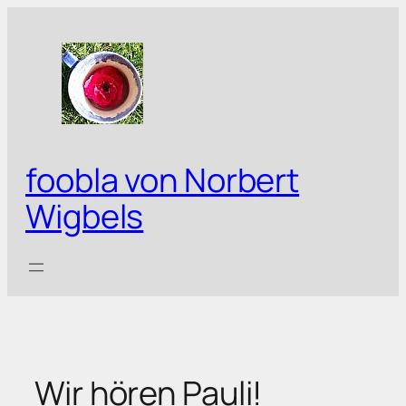
Zum
Inhalt
springen
foobla von Norbert
Wigbels
Wir hören Pauli!