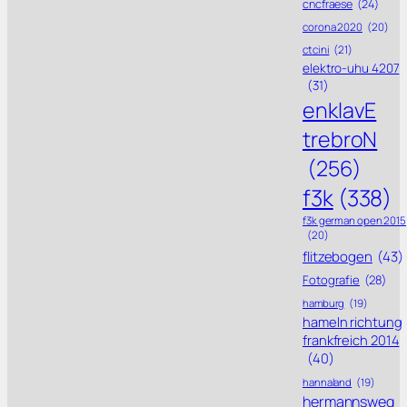
cncfraese
(24)
corona 2020
(20)
ctcini
(21)
elektro-uhu 4207
(31)
enklavE
trebroN
(256)
f3k
(338)
f3k german open 2015
(20)
flitzebogen
(43)
Fotografie
(28)
hamburg
(19)
hameln richtung
frankfreich 2014
(40)
hannaland
(19)
hermannsweg