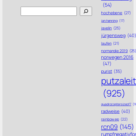
(54)
Search
hochebene
(27)
jan henning
(17)
javelin
(25)
jürgensweg
(40
laufen
(21)
normandie 2019
(25
norwegen 2016
(47)
purist
(35)
putzalei
(925)
quadrocoptersizeof7
(1
radweise
(40)
rainbow ep
(22)
rcn09
(145)
rumpfnegativfo