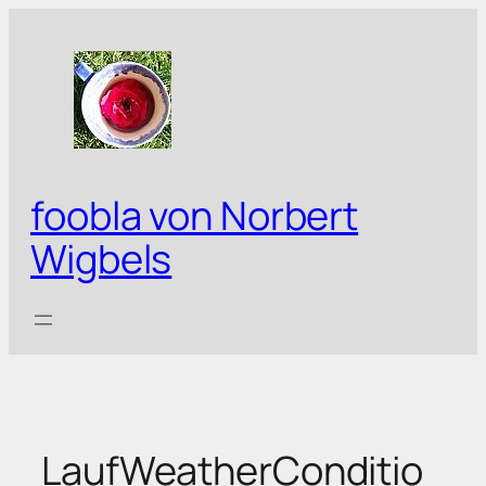
Zum
Inhalt
springen
foobla von Norbert
Wigbels
LaufWeatherConditio