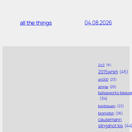
04.08.2026
all the things
21c3
(16)
2015whirli
(45)
a4000
(23)
amiga
(25)
balsaworks beave
(34)
bierbrauen
(22)
brompton
(26)
causemann
slingshot kis
(44