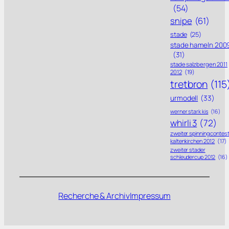
(54)
snipe
(61)
stade
(25)
stade hameln 200
(31)
stade salzbergen 2011
2012
(19)
tretbron
(115
urmodell
(33)
werner stark kis
(16)
whirli 3
(72)
zweiter spinning contes
kaltenkirchen 2012
(17)
zweiter stader
schleudercup 2012
(16)
Recherche & Archiv
Impressum