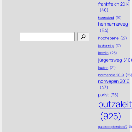
frankfreich 2014
(40)
hannaland
(19)
hermannsweg
(54)
Search
hochebene
(27)
jan henning
(17)
javelin
(25)
jürgensweg
(40
laufen
(21)
normandie 2019
(25
norwegen 2016
(47)
purist
(35)
putzalei
(925)
quadrocoptersizeof7
(1