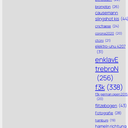
brompton
(26)
causemann
slingshot kis
(44
cncfraese
(24)
corona 2020
(20)
ctcini
(21)
elektro-uhu 4207
(31)
enklavE
trebroN
(256)
f3k
(338)
f3k german open 2015
(20)
flitzebogen
(43)
Fotografie
(28)
hamburg
(19)
hameln richtung