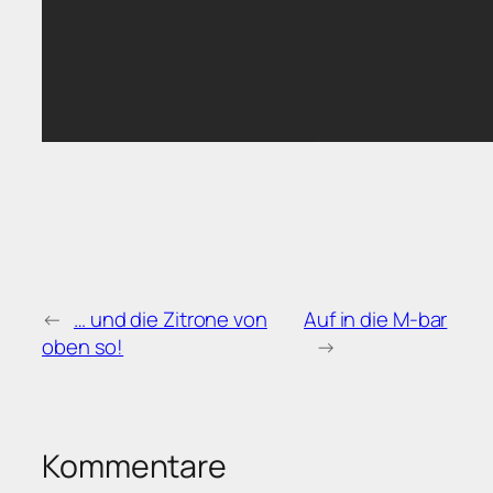
←
… und die Zitrone von
Auf in die M-bar
oben so!
→
Kommentare