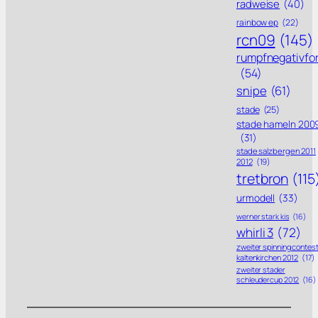
radweise
(40)
rainbow ep
(22)
rcn09
(145)
rumpfnegativfo
(54)
snipe
(61)
stade
(25)
stade hameln 200
(31)
stade salzbergen 2011
2012
(19)
tretbron
(115
urmodell
(33)
werner stark kis
(16)
whirli 3
(72)
zweiter spinning contes
kaltenkirchen 2012
(17)
zweiter stader
schleudercup 2012
(16)