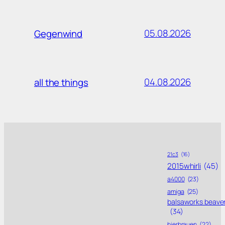
05.08.2026
Gegenwind
04.08.2026
all the things
21c3
(16)
2015whirli
(45)
a4000
(23)
amiga
(25)
balsaworks beave
(34)
bierbrauen
(22)