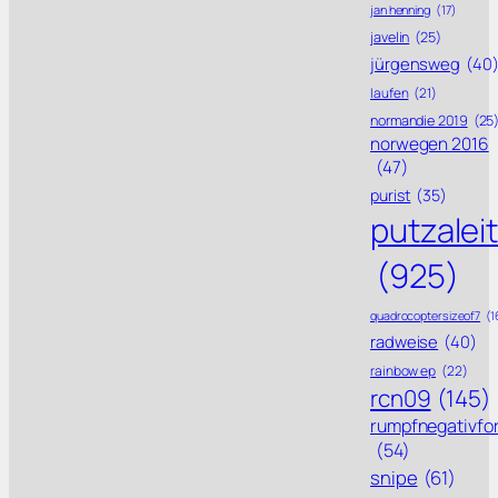
jan henning
(17)
javelin
(25)
jürgensweg
(40
laufen
(21)
normandie 2019
(25
norwegen 2016
(47)
purist
(35)
putzalei
(925)
quadrocoptersizeof7
(1
radweise
(40)
rainbow ep
(22)
rcn09
(145)
rumpfnegativfo
(54)
snipe
(61)