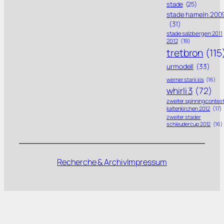
stade
(25)
stade hameln 200
(31)
stade salzbergen 2011
2012
(19)
tretbron
(115
urmodell
(33)
werner stark kis
(16)
whirli 3
(72)
zweiter spinning contes
kaltenkirchen 2012
(17)
zweiter stader
schleudercup 2012
(16)
Recherche & Archiv
Impressum