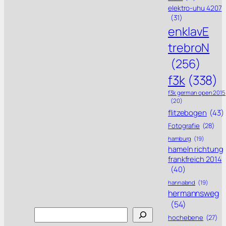
elektro-uhu 4207
(31)
enklavE
trebroN
(256)
f3k
(338)
f3k german open 2015
(20)
flitzebogen
(43)
Fotografie
(28)
hamburg
(19)
hameln richtung
frankfreich 2014
(40)
hannaland
(19)
hermannsweg
(54)
Search
hochebene
(27)