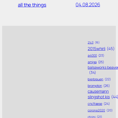
04.08.2026
all the things
21c3
(16)
2015whirli
(45)
a4000
(23)
amiga
(25)
balsaworks beave
(34)
bierbrauen
(22)
brompton
(26)
causemann
slingshot kis
(44
cncfraese
(24)
corona 2020
(20)
ctcini
(21)