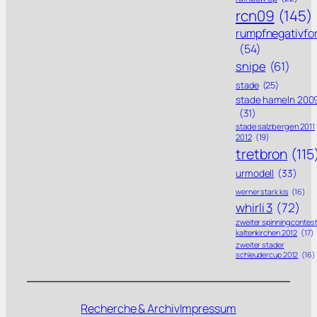
rcn09
(145)
rumpfnegativfo
(54)
snipe
(61)
stade
(25)
stade hameln 200
(31)
stade salzbergen 2011
2012
(19)
tretbron
(115
urmodell
(33)
werner stark kis
(16)
whirli 3
(72)
zweiter spinning contes
kaltenkirchen 2012
(17)
zweiter stader
schleudercup 2012
(16)
Recherche & Archiv
Impressum