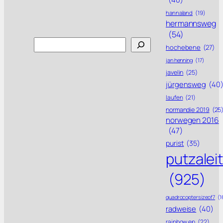
hannaland
(19)
hermannsweg
(54)
Search
hochebene
(27)
jan henning
(17)
javelin
(25)
jürgensweg
(40
laufen
(21)
normandie 2019
(25
norwegen 2016
(47)
purist
(35)
putzalei
(925)
quadrocoptersizeof7
(1
radweise
(40)
rainbow ep
(22)