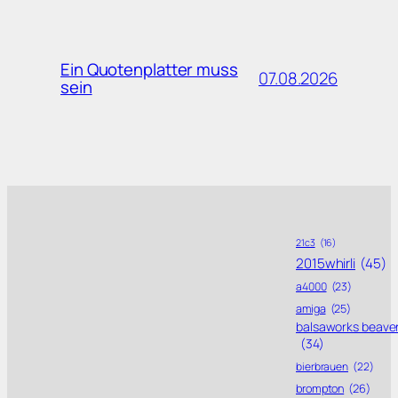
Ein Quotenplatter muss
07.08.2026
sein
21c3
(16)
2015whirli
(45)
a4000
(23)
amiga
(25)
balsaworks beave
(34)
bierbrauen
(22)
brompton
(26)