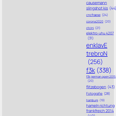
causemann
slingshot kis
(44
cncfraese
(24)
corona 2020
(20)
ctcini
(21)
elektro-uhu 4207
(31)
enklavE
trebroN
(256)
f3k
(338)
f3k german open 2015
(20)
flitzebogen
(43)
Fotografie
(28)
hamburg
(19)
hameln richtung
frankfreich 2014
(40)