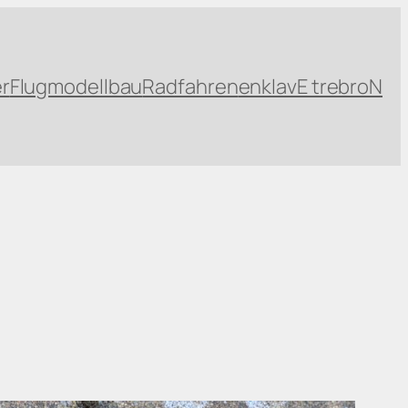
r
Flugmodellbau
Radfahren
enklavE trebroN