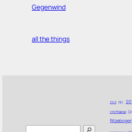
Gegenwind
all the things
201
21c3
(16)
cncfraese
(2
flitzeboge
Search