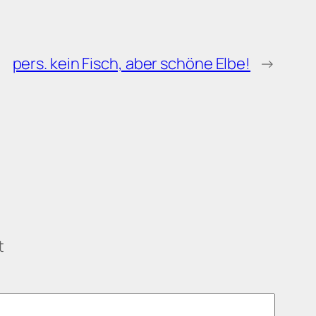
pers. kein Fisch, aber schöne Elbe!
→
t