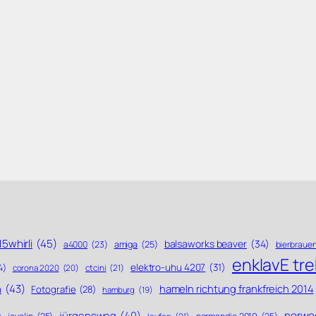
5whirli
(45)
balsaworks beaver
(34)
a4000
(23)
amiga
(25)
bierbraue
enklavE tr
elektro-uhu 4207
(31)
4)
ctcini
(21)
corona 2020
(20)
n
(43)
hameln richtung frankfreich 2014
Fotografie
(28)
hamburg
(19)
norwe
jürgensweg
(40)