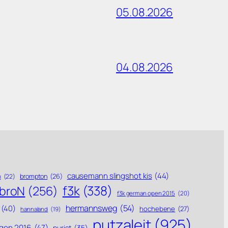
05.08.2026
04.08.2026
causemann slingshot kis
(44)
brompton
(26)
n
(22)
f3k
(338)
ebroN
(256)
f3k german open 2015
(20)
hermannsweg
(54)
(40)
hochebene
(27)
hannaland
(19)
putzaleit
(925)
gen 2016
(47)
purist
(35)