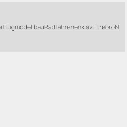
r
Flugmodellbau
Radfahren
enklavE trebroN