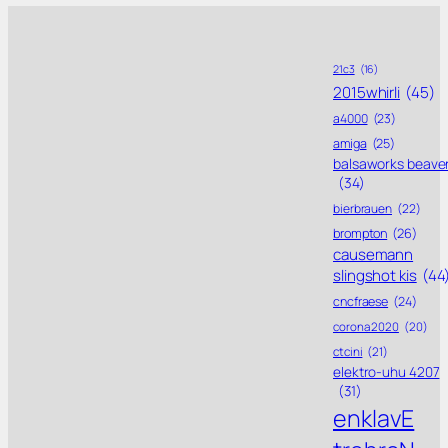
21c3
(16)
2015whirli
(45)
a4000
(23)
amiga
(25)
balsaworks beave
(34)
bierbrauen
(22)
brompton
(26)
causemann
slingshot kis
(44
cncfraese
(24)
corona 2020
(20)
ctcini
(21)
elektro-uhu 4207
(31)
enklavE