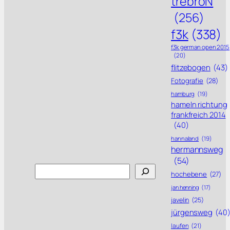
trebroN
(256)
f3k
(338)
f3k german open 2015
(20)
flitzebogen
(43)
Fotografie
(28)
hamburg
(19)
hameln richtung
frankfreich 2014
(40)
hannaland
(19)
hermannsweg
(54)
Search
hochebene
(27)
jan henning
(17)
javelin
(25)
jürgensweg
(40
laufen
(21)