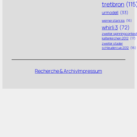
tretbron
(115
urmodell
(33)
werner stark kis
(16)
whirli 3
(72)
zweiter spinning contes
kaltenkirchen 2012
(17)
zweiter stader
schleudercup 2012
(16)
Recherche & Archiv
Impressum