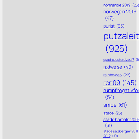
normandie 2019
(25
norwegen 2016
(47)
purist
(35)
putzalei
(925)
quadrocoptersizeof7
(1
radweise
(40)
rainbow ep
(22)
rcn09
(145)
rumpfnegativfo
(54)
snipe
(61)
stade
(25)
stade hameln 200
(31)
stade salzbergen 2011
2012
(19)