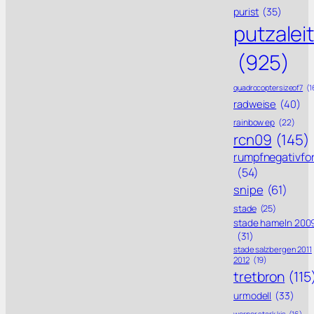
purist
(35)
putzalei
(925)
quadrocoptersizeof7
(1
radweise
(40)
rainbow ep
(22)
rcn09
(145)
rumpfnegativfo
(54)
snipe
(61)
stade
(25)
stade hameln 200
(31)
stade salzbergen 2011
2012
(19)
tretbron
(115
urmodell
(33)