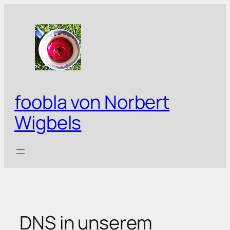
Zum
Inhalt
springen
foobla von Norbert
Wigbels
DNS in unserem