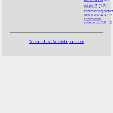
werner stark kis
(16)
whirli 3
(72)
zweiter spinning contes
kaltenkirchen 2012
(17)
zweiter stader
schleudercup 2012
(16)
Recherche & Archiv
Impressum