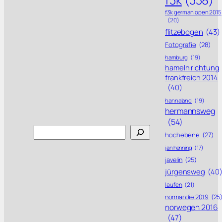
f3k german open 2015
(20)
flitzebogen
(43)
Fotografie
(28)
hamburg
(19)
hameln richtung
frankfreich 2014
(40)
hannaland
(19)
hermannsweg
(54)
Search
hochebene
(27)
jan henning
(17)
javelin
(25)
jürgensweg
(40
laufen
(21)
normandie 2019
(25
norwegen 2016
(47)