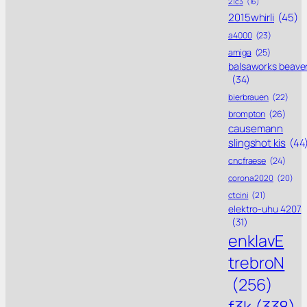
21c3
(16)
2015whirli
(45)
a4000
(23)
amiga
(25)
balsaworks beave
(34)
bierbrauen
(22)
brompton
(26)
causemann
slingshot kis
(44
cncfraese
(24)
corona 2020
(20)
ctcini
(21)
elektro-uhu 4207
(31)
enklavE
trebroN
(256)
f3k
(338)