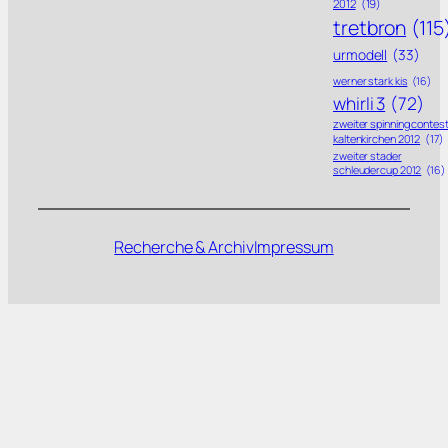
2012
(19)
tretbron
(115
urmodell
(33)
werner stark kis
(16)
whirli 3
(72)
zweiter spinning contes
kaltenkirchen 2012
(17)
zweiter stader
schleudercup 2012
(16)
Recherche & Archiv
Impressum