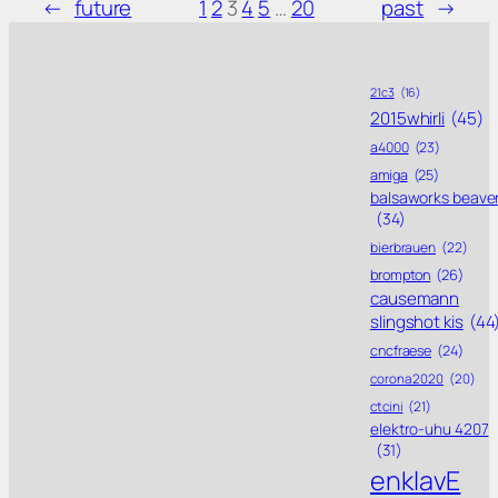
←
future
1
2
3
4
5
…
20
past
→
21c3
(16)
2015whirli
(45)
a4000
(23)
amiga
(25)
balsaworks beave
(34)
bierbrauen
(22)
brompton
(26)
causemann
slingshot kis
(44
cncfraese
(24)
corona 2020
(20)
ctcini
(21)
elektro-uhu 4207
(31)
enklavE