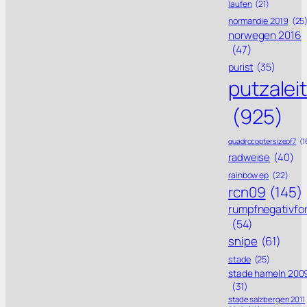
laufen
(21)
normandie 2019
(25
norwegen 2016
(47)
purist
(35)
putzalei
(925)
quadrocoptersizeof7
(1
radweise
(40)
rainbow ep
(22)
rcn09
(145)
rumpfnegativfo
(54)
snipe
(61)
stade
(25)
stade hameln 200
(31)
stade salzbergen 2011