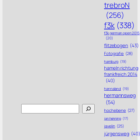
trebroN
(256)
f3k
(338)
f3k german open 2015
(20)
flitzebogen
(43)
Fotografie
(28)
hamburg
(19)
hameln richtung
frankfreich 2014
(40)
hannaland
(19)
hermannsweg
(54)
Search
hochebene
(27)
jan henning
(17)
javelin
(25)
jürgensweg
(40