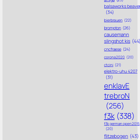
balsaworks beave
(34)
bierbrauen
(22)
brompton
(26)
causemann
slingshot kis
(44
cncfraese
(24)
corona 2020
(20)
ctcini
(21)
elektro-uhu 4207
(31)
enklavE
trebroN
(256)
f3k
(338)
f3k german open 2015
(20)
flitzebogen
(43)