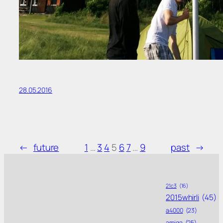
28.05.2016
←
future
1
…
3
4
5
6
7
…
9
past
→
21c3
(16)
2015whirli
(45)
a4000
(23)
amiga
(25)