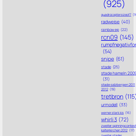
(925)
quadrocoptersizeof7
(1
radweise
(40)
rainbow ep
(22)
rcn09
(145)
rumpfnegativfo
(54)
snipe
(61)
stade
(25)
stade hameln 200
(31)
stade salzbergen 2011
2012
(19)
tretbron
(115
urmodell
(33)
werner stark kis
(16)
whirli 3
(72)
zweiter spinning contes
kaltenkirchen 2012
(17)
zweiter stader