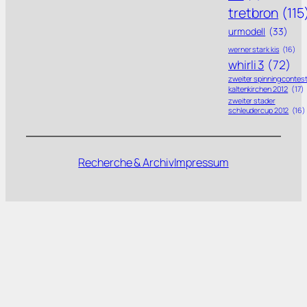
tretbron
(115
urmodell
(33)
werner stark kis
(16)
whirli 3
(72)
zweiter spinning contes
kaltenkirchen 2012
(17)
zweiter stader
schleudercup 2012
(16)
Recherche & Archiv
Impressum