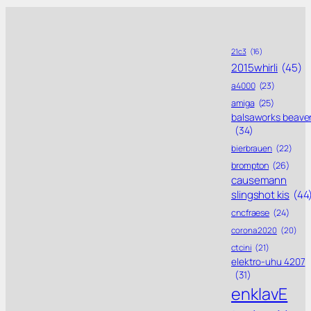
21c3
(16)
2015whirli
(45)
a4000
(23)
amiga
(25)
balsaworks beave
(34)
bierbrauen
(22)
brompton
(26)
causemann
slingshot kis
(44
cncfraese
(24)
corona 2020
(20)
ctcini
(21)
elektro-uhu 4207
(31)
enklavE