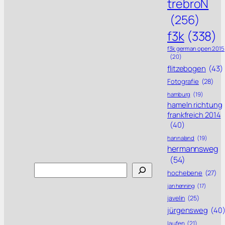
trebroN
(256)
f3k
(338)
f3k german open 2015
(20)
flitzebogen
(43)
Fotografie
(28)
hamburg
(19)
hameln richtung
frankfreich 2014
(40)
hannaland
(19)
hermannsweg
(54)
Search
hochebene
(27)
jan henning
(17)
javelin
(25)
jürgensweg
(40
laufen
(21)