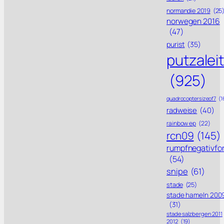
normandie 2019
(25
norwegen 2016
(47)
purist
(35)
putzalei
(925)
quadrocoptersizeof7
(1
radweise
(40)
rainbow ep
(22)
rcn09
(145)
rumpfnegativfo
(54)
snipe
(61)
stade
(25)
stade hameln 200
(31)
stade salzbergen 2011
2012
(19)