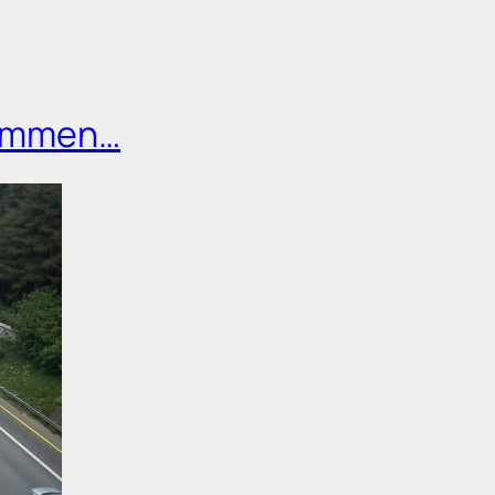
rummen…