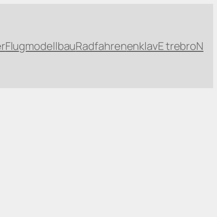
r
Flugmodellbau
Radfahren
enklavE trebroN