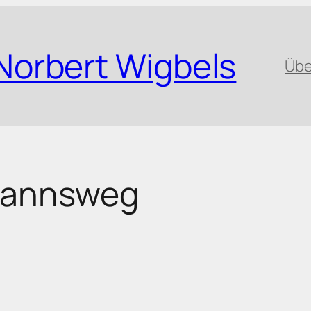
Norbert Wigbels
Übe
annsweg