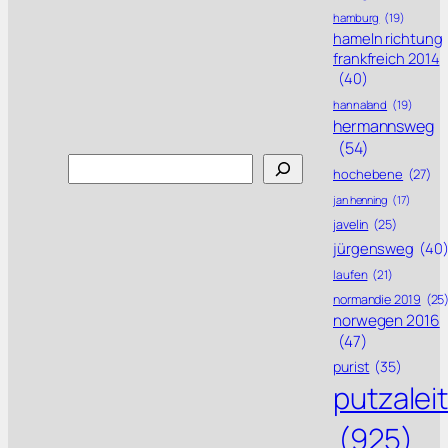
hamburg
(19)
hameln richtung
frankfreich 2014
(40)
hannaland
(19)
hermannsweg
(54)
Search
hochebene
(27)
jan henning
(17)
javelin
(25)
jürgensweg
(40
laufen
(21)
normandie 2019
(25
norwegen 2016
(47)
purist
(35)
putzalei
(925)