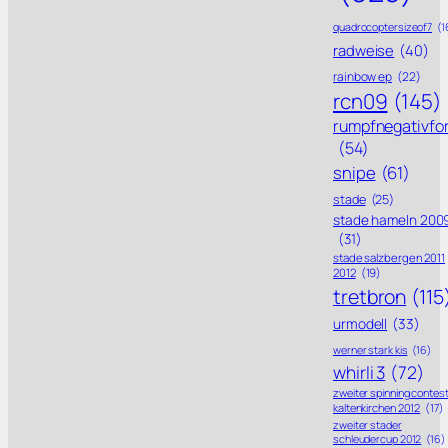
quadrocoptersizeof7
(1
radweise
(40)
rainbow ep
(22)
rcn09
(145)
rumpfnegativfo
(54)
snipe
(61)
stade
(25)
stade hameln 200
(31)
stade salzbergen 2011
2012
(19)
tretbron
(115
urmodell
(33)
werner stark kis
(16)
whirli 3
(72)
zweiter spinning contes
kaltenkirchen 2012
(17)
zweiter stader
schleudercup 2012
(16)