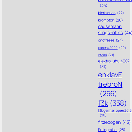
(34)
bierbrauen
(22)
brompton
(26)
causemann
slingshot kis
(44
cncfraese
(24)
corona 2020
(20)
ctcini
(21)
elektro-uhu 4207
(31)
enklavE
trebroN
(256)
f3k
(338)
f3k german open 2015
(20)
flitzebogen
(43)
Fotografie
(28)