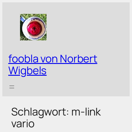
Zum
Inhalt
springen
foobla von Norbert
Wigbels
Schlagwort:
m-link
vario