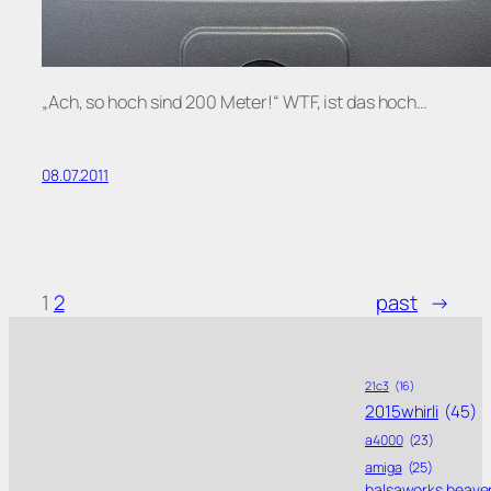
„Ach, so hoch sind 200 Meter!“ WTF, ist das hoch…
08.07.2011
1
2
past
→
21c3
(16)
2015whirli
(45)
a4000
(23)
amiga
(25)
balsaworks beave