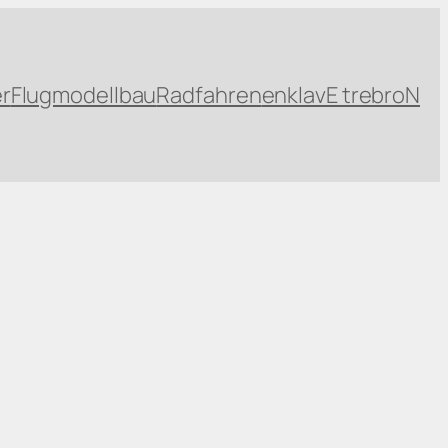
r
Flugmodellbau
Radfahren
enklavE trebroN