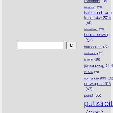
Fotografie
(28)
hamburg
(19)
hameln richtung
frankfreich 2014
(40)
hannaland
(19)
hermannsweg
(54)
Search
hochebene
(27)
jan henning
(17)
javelin
(25)
jürgensweg
(40
laufen
(21)
normandie 2019
(25
norwegen 2016
(47)
purist
(35)
putzalei