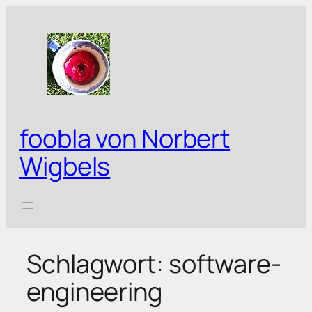
Zum
Inhalt
springen
foobla von Norbert
Wigbels
Schlagwort:
software-
engineering