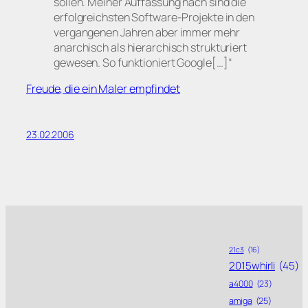
sollen. Meiner Auffassung nach sind die
erfolgreichsten Software-Projekte in den
vergangenen Jahren aber immer mehr
anarchisch als hierarchisch strukturiert
gewesen. So funktioniert Google[…]“
Freude, die ein Maler empfindet
23.02.2006
21c3
(16)
2015whirli
(45)
a4000
(23)
amiga
(25)