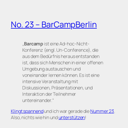
No. 23 – BarCampBerlin
„
Barcamp
ist eine Ad-hoc-Nicht-
Konferenz (engl. Un-Conference), die
aus dem Bedürfnis heraus entstanden
ist, dass sich Menschen in einer offenen
Umgebung austauschen und
voneinander lernen können. Es ist eine
intensive Veranstaltung mit
Diskussionen, Präsentationen, und
Interaktion der Teilnehmer
untereinander.“
Klingt spannend
und ich war gerade die
Nummer 23
.
Also, nichts wie hin und
unterstützen
!