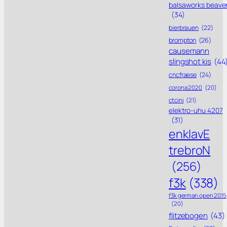
balsaworks beave
(34)
bierbrauen
(22)
brompton
(26)
causemann
slingshot kis
(44
cncfraese
(24)
corona 2020
(20)
ctcini
(21)
elektro-uhu 4207
(31)
enklavE
trebroN
(256)
f3k
(338)
f3k german open 2015
(20)
flitzebogen
(43)