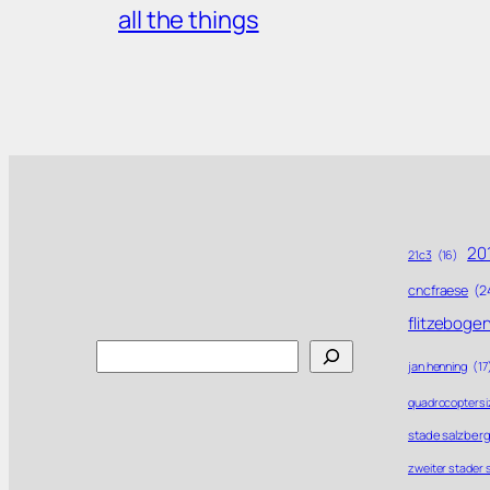
all the things
201
21c3
(16)
cncfraese
(2
flitzeboge
Search
jan henning
(17
quadrocoptersi
stade salzberg
zweiter stader 