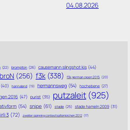
04.08.2026
causemann slingshot kis
(44)
brompton
(26)
n
(22)
f3k
(338)
ebroN
(256)
f3k german open 2015
(20)
hermannsweg
(54)
(40)
hochebene
(27)
hannaland
(19)
putzaleit
(925)
gen 2016
(47)
purist
(35)
snipe
(61)
ativform
(54)
stade hameln 2009
(31)
stade
(25)
rli 3
(72)
zweiter spinning contest kaltenkirchen 2012
(17)