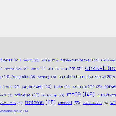
5whirli
(45)
balsaworks beaver
(34)
a4000
(23)
amiga
(25)
bierbraue
enklavE tr
elektro-uhu 4207
(31)
4)
ctcini
(21)
corona 2020
(20)
n
(43)
hameln richtung frankfreich 2014
Fotografie
(28)
hamburg
(19)
norwe
jürgensweg
(40)
javelin
(25)
laufen
(21)
normandie 2019
(25)
)
rcn09
(145)
rumpfneg
radweise
(40)
rainbow ep
(22)
zeof7
(16)
tretbron
(115)
whi
urmodell
(33)
en 2011 2012
(19)
werner stark kis
(16)
schleudercup 2012
(16)