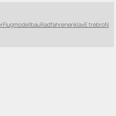
r
Flugmodellbau
Radfahren
enklavE trebroN