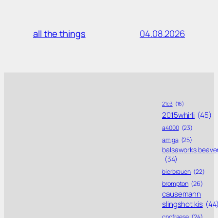
04.08.2026
all the things
21c3
(16)
2015whirli
(45)
a4000
(23)
amiga
(25)
balsaworks beave
(34)
bierbrauen
(22)
brompton
(26)
causemann
slingshot kis
(44
cncfraese
(24)