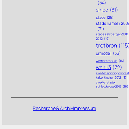
(54)
snipe
(61)
stade
(25)
stade hameln 200
(31)
stade salzbergen 2011
2012
(19)
tretbron
(115
urmodell
(33)
werner stark kis
(16)
whirli 3
(72)
zweiter spinning contes
kaltenkirchen 2012
(17)
zweiter stader
schleudercup 2012
(16)
Recherche & Archiv
Impressum