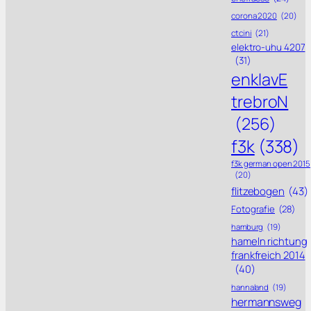
corona 2020
(20)
ctcini
(21)
elektro-uhu 4207
(31)
enklavE
trebroN
(256)
f3k
(338)
f3k german open 2015
(20)
flitzebogen
(43)
Fotografie
(28)
hamburg
(19)
hameln richtung
frankfreich 2014
(40)
hannaland
(19)
hermannsweg