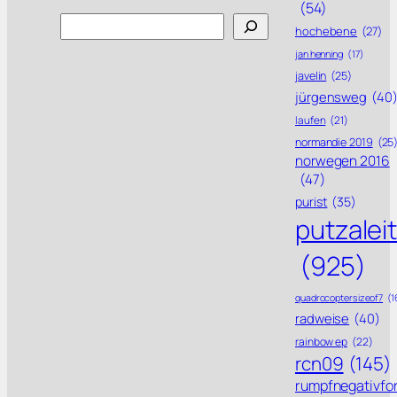
(54)
Search
hochebene
(27)
jan henning
(17)
javelin
(25)
jürgensweg
(40
laufen
(21)
normandie 2019
(25
norwegen 2016
(47)
purist
(35)
putzalei
(925)
quadrocoptersizeof7
(1
radweise
(40)
rainbow ep
(22)
rcn09
(145)
rumpfnegativfo