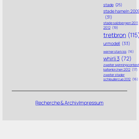
stade
(25)
stade hameln 200
(31)
stade salzbergen 2011
2012
(19)
tretbron
(115
urmodell
(33)
werner stark kis
(16)
whirli 3
(72)
zweiter spinning contes
kaltenkirchen 2012
(17)
zweiter stader
schleudercup 2012
(16)
Recherche & Archiv
Impressum