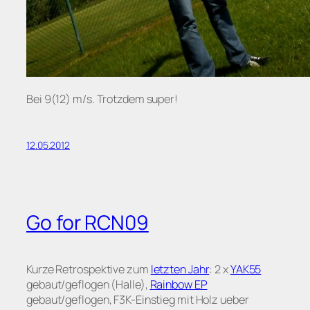
Bei 9(12) m/s. Trotzdem super!
12.05.2012
Go for RCN09
Kurze Retrospektive zum
letzten Jahr
: 2 x
YAK55
gebaut/geflogen (Halle),
Rainbow EP
gebaut/geflogen, F3K-Einstieg mit Holz ueber