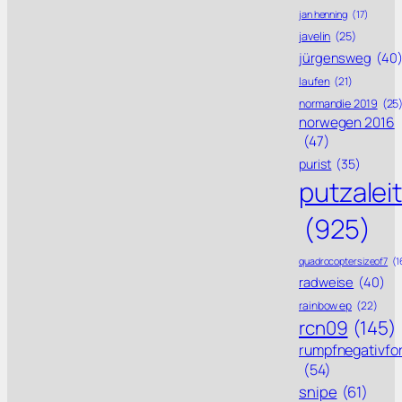
jan henning
(17)
javelin
(25)
jürgensweg
(40
laufen
(21)
normandie 2019
(25
norwegen 2016
(47)
purist
(35)
putzalei
(925)
quadrocoptersizeof7
(1
radweise
(40)
rainbow ep
(22)
rcn09
(145)
rumpfnegativfo
(54)
snipe
(61)