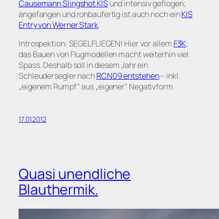
Causemann Slingshot KIS
und intensiv geflogen;
angefangen und rohbaufertig ist auch noch ein
KIS
Entry von Werner Stark
.
Introspektion: SEGELFLIEGEN! Hier vor allem
F3K
;
das Bauen von Flugmodellen macht weiterhin viel
Spass. Deshalb soll in diesem Jahr ein
Schleudersegler nach
RCN09
entstehen
– inkl.
„eigenem Rumpf“ aus „eigener“ Negativform.
17.01.2012
Quasi unendliche
Blauthermik.