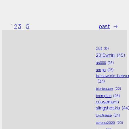
1
2
3
…
5
past
→
21c3
(16)
2015whirli
(45)
a4000
(23)
amiga
(25)
balsaworks beave
(34)
bierbrauen
(22)
brompton
(26)
causemann
slingshot kis
(44
cncfraese
(24)
corona 2020
(20)