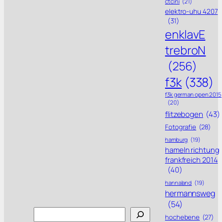
ctcini
(21)
elektro-uhu 4207
(31)
enklavE
trebroN
(256)
f3k
(338)
f3k german open 2015
(20)
flitzebogen
(43)
Fotografie
(28)
hamburg
(19)
hameln richtung
frankfreich 2014
(40)
hannaland
(19)
hermannsweg
(54)
Search
hochebene
(27)