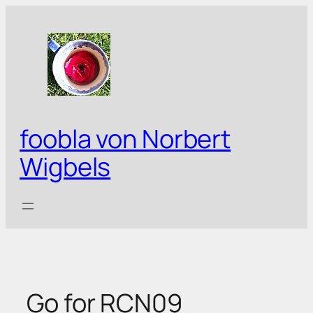
Zum
Inhalt
springen
foobla von Norbert
Wigbels
Go for RCN09