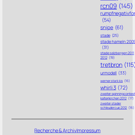
rcn09
(145)
rumpfnegativfo
(54)
snipe
(61)
stade
(25)
stade hameln 200
(31)
stade salzbergen 2011
2012
(19)
tretbron
(115
urmodell
(33)
werner stark kis
(16)
whirli 3
(72)
zweiter spinning contes
kaltenkirchen 2012
(17)
zweiter stader
schleudercup 2012
(16)
Recherche & Archiv
Impressum