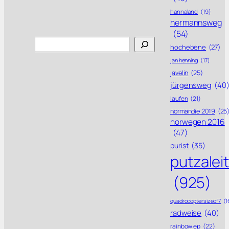
hannaland
(19)
hermannsweg
(54)
Search
hochebene
(27)
jan henning
(17)
javelin
(25)
jürgensweg
(40
laufen
(21)
normandie 2019
(25
norwegen 2016
(47)
purist
(35)
putzalei
(925)
quadrocoptersizeof7
(1
radweise
(40)
rainbow ep
(22)