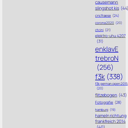
causemann
slingshot kis
(44
cncfraese
(24)
corona 2020
(20)
ctcini
(21)
elektro-uhu 4207
(31)
enklavE
trebroN
(256)
f3k
(338)
f3k german open 2015
(20)
flitzebogen
(43)
Fotografie
(28)
hamburg
(19)
hameln richtung
frankfreich 2014
(40)