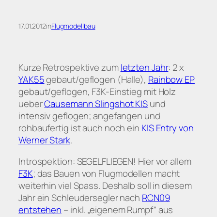
17.01.2012
in
Flugmodellbau
Kurze Retrospektive zum
letzten Jahr
: 2 x
YAK55
gebaut/geflogen (Halle),
Rainbow EP
gebaut/geflogen, F3K-Einstieg mit Holz
ueber
Causemann Slingshot KIS
und
intensiv geflogen; angefangen und
rohbaufertig ist auch noch ein
KIS Entry von
Werner Stark
.
Introspektion: SEGELFLIEGEN! Hier vor allem
F3K
; das Bauen von Flugmodellen macht
weiterhin viel Spass. Deshalb soll in diesem
Jahr ein Schleudersegler nach
RCN09
entstehen
– inkl. „eigenem Rumpf“ aus