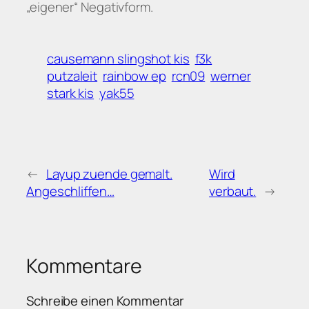
„eigener“ Negativform.
causemann slingshot kis
f3k
putzaleit
rainbow ep
rcn09
werner
stark kis
yak55
←
Layup zuende gemalt.
Wird
Angeschliffen…
verbaut.
→
Kommentare
Schreibe einen Kommentar