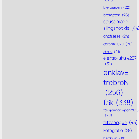
bierbrauen
(22)
brompton
(26)
causemann
slingshot kis
(44
cncfraese
(24)
corona 2020
(20)
ctcini
(21)
elektro-uhu 4207
(31)
enklavE
trebroN
(256)
f3k
(338)
f3k german open 2015
(20)
flitzebogen
(43)
Fotografie
(28)
hamburg
(19)