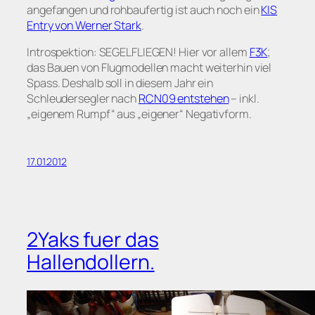
angefangen und rohbaufertig ist auch noch ein
KIS
Entry von Werner Stark
.
Introspektion: SEGELFLIEGEN! Hier vor allem
F3K
;
das Bauen von Flugmodellen macht weiterhin viel
Spass. Deshalb soll in diesem Jahr ein
Schleudersegler nach
RCN09
entstehen
– inkl.
„eigenem Rumpf“ aus „eigener“ Negativform.
17.01.2012
2Yaks fuer das
Hallendollern.