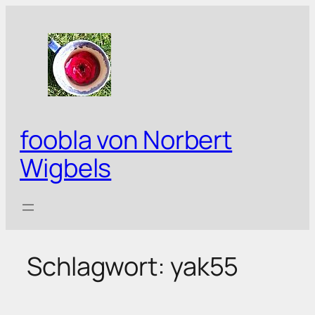
Zum
Inhalt
springen
foobla von Norbert
Wigbels
Schlagwort:
yak55