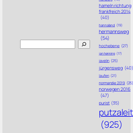
hameln richtung
frankfreich 2014
(40)
hannaland
(19)
hermannsweg
(54)
Search
hochebene
(27)
jan henning
(17)
javelin
(25)
jürgensweg
(40
laufen
(21)
normandie 2019
(25
norwegen 2016
(47)
purist
(35)
putzalei
(925)