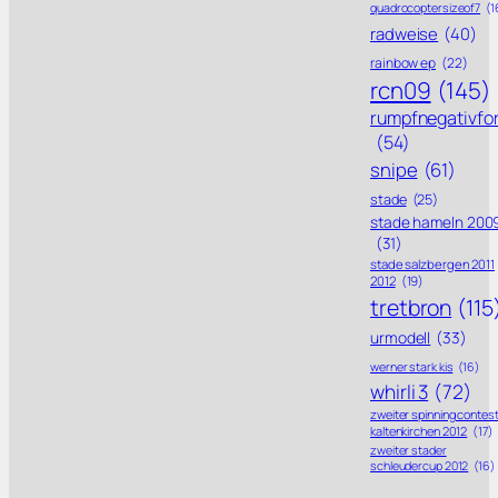
quadrocoptersizeof7
(1
radweise
(40)
rainbow ep
(22)
rcn09
(145)
rumpfnegativfo
(54)
snipe
(61)
stade
(25)
stade hameln 200
(31)
stade salzbergen 2011
2012
(19)
tretbron
(115
urmodell
(33)
werner stark kis
(16)
whirli 3
(72)
zweiter spinning contes
kaltenkirchen 2012
(17)
zweiter stader
schleudercup 2012
(16)