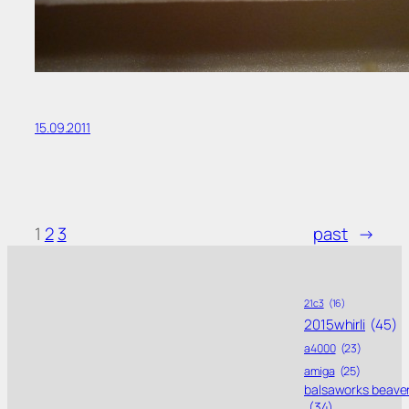
15.09.2011
1
2
3
past
→
21c3
(16)
2015whirli
(45)
a4000
(23)
amiga
(25)
balsaworks beave
(34)