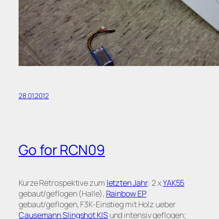
28.01.2012
Go for RCN09
Kurze Retrospektive zum
letzten Jahr
: 2 x
YAK55
gebaut/geflogen (Halle),
Rainbow EP
gebaut/geflogen, F3K-Einstieg mit Holz ueber
Causemann Slingshot KIS
und intensiv geflogen;