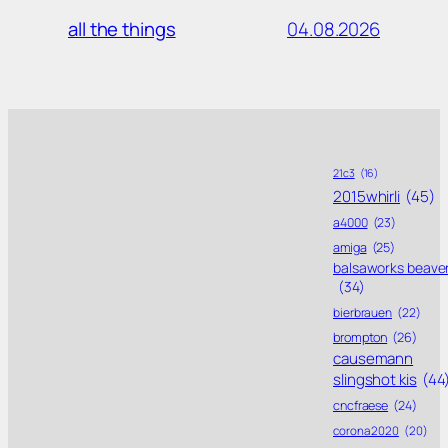
04.08.2026
all the things
21c3
(16)
2015whirli
(45)
a4000
(23)
amiga
(25)
balsaworks beave
(34)
bierbrauen
(22)
brompton
(26)
causemann
slingshot kis
(44
cncfraese
(24)
corona 2020
(20)