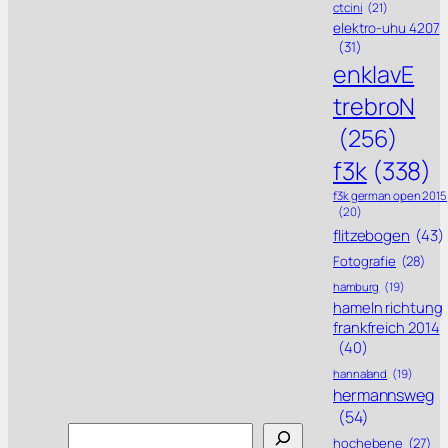
ctcini
(21)
elektro-uhu 4207
(31)
enklavE
trebroN
(256)
f3k
(338)
f3k german open 2015
(20)
flitzebogen
(43)
Fotografie
(28)
hamburg
(19)
hameln richtung
frankfreich 2014
(40)
hannaland
(19)
hermannsweg
(54)
Search
hochebene
(27)