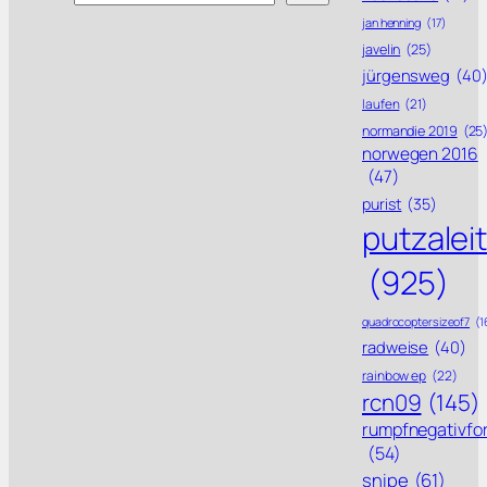
jan henning
(17)
javelin
(25)
jürgensweg
(40
laufen
(21)
normandie 2019
(25
norwegen 2016
(47)
purist
(35)
putzalei
(925)
quadrocoptersizeof7
(1
radweise
(40)
rainbow ep
(22)
rcn09
(145)
rumpfnegativfo
(54)
snipe
(61)