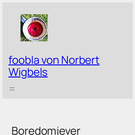
Zum
Inhalt
springen
foobla von Norbert
Wigbels
Boredomjever