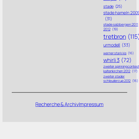
stade
(25)
stade hameln 200
(31)
stade salzbergen 2011
2012
(19)
tretbron
(115
urmodell
(33)
werner stark kis
(16)
whirli 3
(72)
zweiter spinning contes
kaltenkirchen 2012
(17)
zweiter stader
schleudercup 2012
(16)
Recherche & Archiv
Impressum