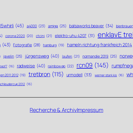
5whirli
(45)
balsaworks beaver
(34)
a4000
(23)
amiga
(25)
bierbraue
enklavE tr
elektro-uhu 4207
(31)
4)
ctcini
(21)
corona 2020
(20)
n
(43)
hameln richtung frankfreich 2014
Fotografie
(28)
hamburg
(19)
norwe
jürgensweg
(40)
javelin
(25)
laufen
(21)
normandie 2019
(25)
)
rcn09
(145)
rumpfneg
radweise
(40)
rainbow ep
(22)
zeof7
(16)
tretbron
(115)
whi
urmodell
(33)
en 2011 2012
(19)
werner stark kis
(16)
schleudercup 2012
(16)
Recherche & Archiv
Impressum