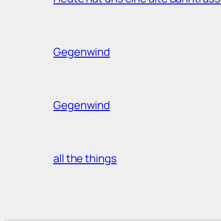
Gegenwind
Gegenwind
all the things