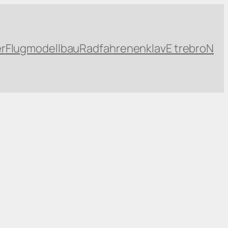
r
Flugmodellbau
Radfahren
enklavE trebroN