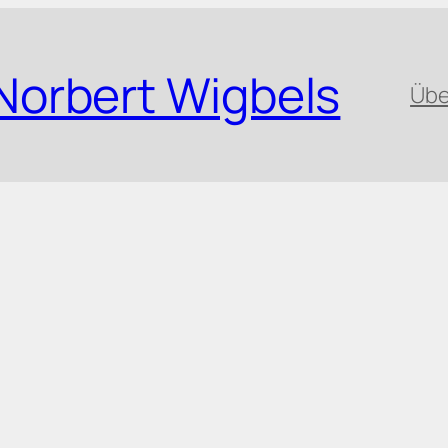
Norbert Wigbels
Übe