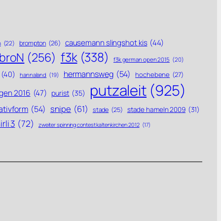
causemann slingshot kis
(44)
brompton
(26)
n
(22)
f3k
(338)
ebroN
(256)
f3k german open 2015
(20)
hermannsweg
(54)
(40)
hochebene
(27)
hannaland
(19)
putzaleit
(925)
gen 2016
(47)
purist
(35)
snipe
(61)
ativform
(54)
stade hameln 2009
(31)
stade
(25)
rli 3
(72)
zweiter spinning contest kaltenkirchen 2012
(17)