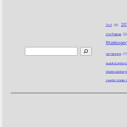
201
21c3
(16)
cncfraese
(2
flitzeboge
Search
jan henning
(17
quadrocoptersi
stade salzberg
zweiter stader 