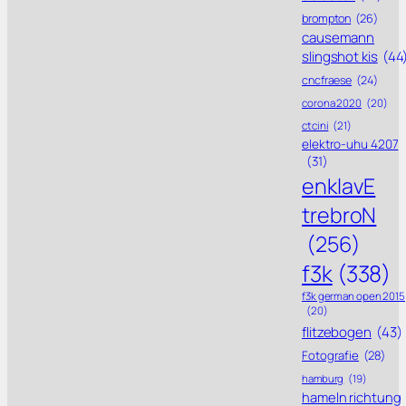
brompton
(26)
causemann
slingshot kis
(44
cncfraese
(24)
corona 2020
(20)
ctcini
(21)
elektro-uhu 4207
(31)
enklavE
trebroN
(256)
f3k
(338)
f3k german open 2015
(20)
flitzebogen
(43)
Fotografie
(28)
hamburg
(19)
hameln richtung