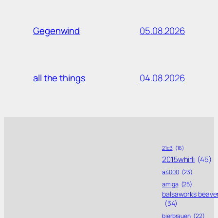
05.08.2026
Gegenwind
04.08.2026
all the things
21c3
(16)
2015whirli
(45)
a4000
(23)
amiga
(25)
balsaworks beave
(34)
bierbrauen
(22)