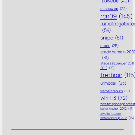
radweise
(40)
rainbow ep
(22)
rcn09
(145)
rumpfnegativfo
(54)
snipe
(61)
stade
(25)
stade hameln 200
(31)
stade salzbergen 2011
2012
(19)
tretbron
(115
urmodell
(33)
werner stark kis
(16)
whirli 3
(72)
zweiter spinning contes
kaltenkirchen 2012
(17)
zweiter stader
schleudercup 2012
(16)