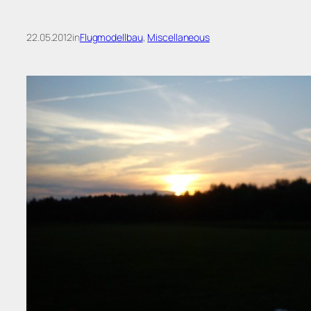
22.05.2012
in
Flugmodellbau
, 
Miscellaneous