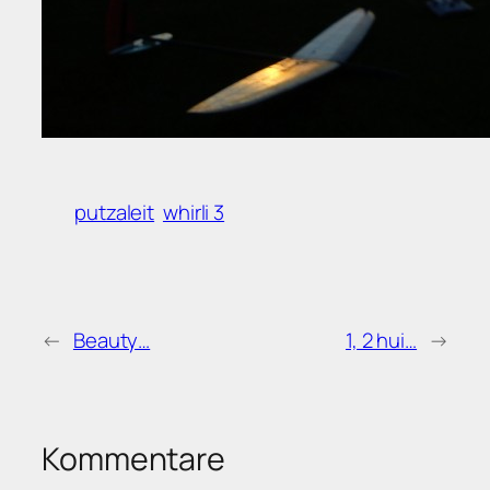
putzaleit
whirli 3
←
Beauty…
1, 2 hui…
→
Kommentare