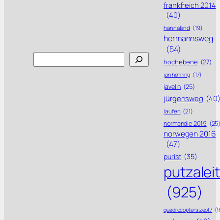
frankfreich 2014
(40)
hannaland
(19)
hermannsweg
(54)
Search
hochebene
(27)
jan henning
(17)
javelin
(25)
jürgensweg
(40
laufen
(21)
normandie 2019
(25
norwegen 2016
(47)
purist
(35)
putzalei
(925)
quadrocoptersizeof7
(1