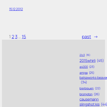
15.12.2012
1
2
3
…
15
past
→
21c3
(16)
2015whirli
(45)
a4000
(23)
amiga
(25)
balsaworks beave
(34)
bierbrauen
(22)
brompton
(26)
causemann
slingshot kis
(44