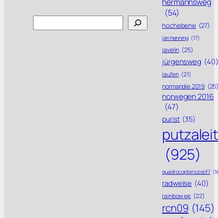
hermannsweg
(54)
Search
hochebene
(27)
jan henning
(17)
javelin
(25)
jürgensweg
(40
laufen
(21)
normandie 2019
(25
norwegen 2016
(47)
purist
(35)
putzalei
(925)
quadrocoptersizeof7
(1
radweise
(40)
rainbow ep
(22)
rcn09
(145)