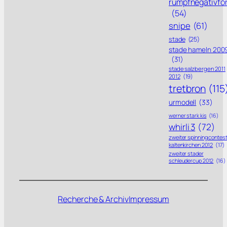
rumpfnegativfo
(54)
snipe
(61)
stade
(25)
stade hameln 200
(31)
stade salzbergen 2011
2012
(19)
tretbron
(115
urmodell
(33)
werner stark kis
(16)
whirli 3
(72)
zweiter spinning contes
kaltenkirchen 2012
(17)
zweiter stader
schleudercup 2012
(16)
Recherche & Archiv
Impressum