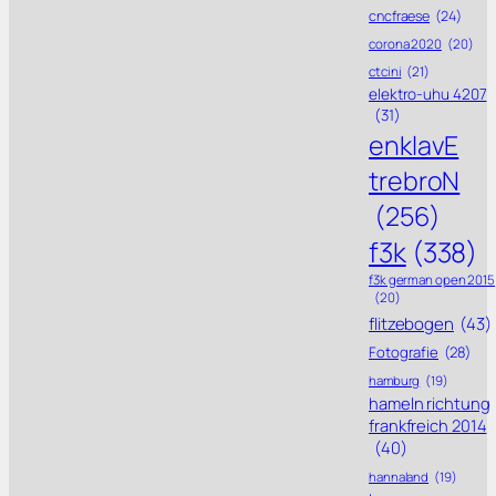
cncfraese
(24)
corona 2020
(20)
ctcini
(21)
elektro-uhu 4207
(31)
enklavE
trebroN
(256)
f3k
(338)
f3k german open 2015
(20)
flitzebogen
(43)
Fotografie
(28)
hamburg
(19)
hameln richtung
frankfreich 2014
(40)
hannaland
(19)