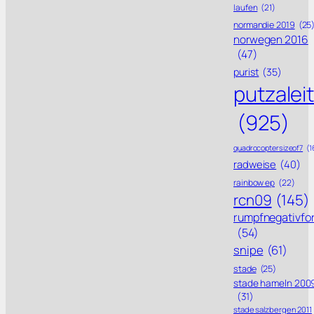
laufen
(21)
normandie 2019
(25
norwegen 2016
(47)
purist
(35)
putzalei
(925)
quadrocoptersizeof7
(1
radweise
(40)
rainbow ep
(22)
rcn09
(145)
rumpfnegativfo
(54)
snipe
(61)
stade
(25)
stade hameln 200
(31)
stade salzbergen 2011