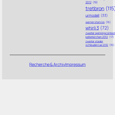
2012
(19)
tretbron
(115
urmodell
(33)
werner stark kis
(16)
whirli 3
(72)
zweiter spinning contes
kaltenkirchen 2012
(17)
zweiter stader
schleudercup 2012
(16)
Recherche & Archiv
Impressum