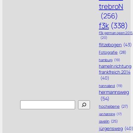
trebroN
(256)
f3k
(338)
f3k german open 2015
(20)
flitzebogen
(43)
Fotografie
(28)
hamburg
(19)
hameln richtung
frankfreich 2014
(40)
hannaland
(19)
hermannsweg
(54)
Search
hochebene
(27)
jan henning
(17)
javelin
(25)
jürgensweg
(40