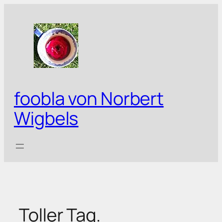
Zum
Inhalt
springen
foobla von Norbert
Wigbels
Toller Tag.