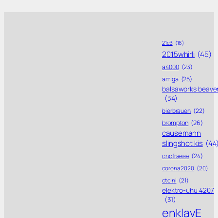
21c3
(16)
2015whirli
(45)
a4000
(23)
amiga
(25)
balsaworks beave
(34)
bierbrauen
(22)
brompton
(26)
causemann
slingshot kis
(44
cncfraese
(24)
corona 2020
(20)
ctcini
(21)
elektro-uhu 4207
(31)
enklavE