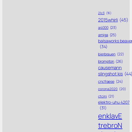
21c3
(16)
2015whirli
(45)
a4000
(23)
amiga
(25)
balsaworks beave
(34)
bierbrauen
(22)
brompton
(26)
causemann
slingshot kis
(44
cncfraese
(24)
corona 2020
(20)
ctcini
(21)
elektro-uhu 4207
(31)
enklavE
trebroN