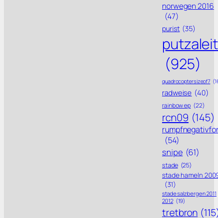
norwegen 2016
(47)
purist
(35)
putzalei
(925)
quadrocoptersizeof7
(1
radweise
(40)
rainbow ep
(22)
rcn09
(145)
rumpfnegativfo
(54)
snipe
(61)
stade
(25)
stade hameln 200
(31)
stade salzbergen 2011
2012
(19)
tretbron
(115