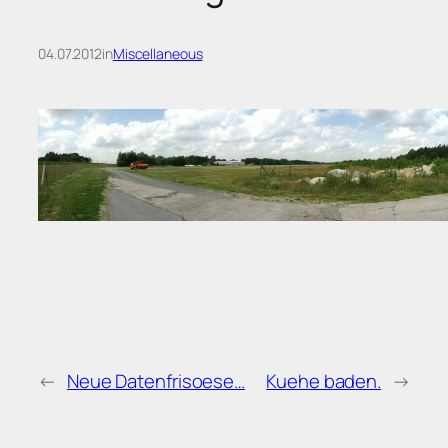
04.07.2012
in
Miscellaneous
←
Neue Datenfrisoese…
Kuehe baden.
→