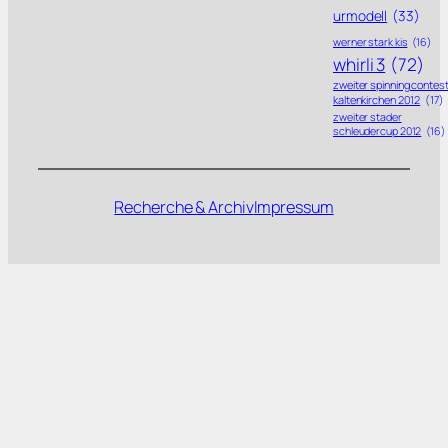
urmodell
(33)
werner stark kis
(16)
whirli 3
(72)
zweiter spinning contes
kaltenkirchen 2012
(17)
zweiter stader
schleudercup 2012
(16)
Recherche & Archiv
Impressum