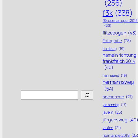
(256)
f3k
(338)
f3k german open 2015
(20)
flitzebogen
(43)
Fotografie
(28)
hamburg
(19)
hameln richtung
frankfreich 2014
(40)
hannaland
(19)
hermannsweg
(54)
Search
hochebene
(27)
jan henning
(17)
javelin
(25)
jürgensweg
(40
laufen
(21)
normandie 2019
(25