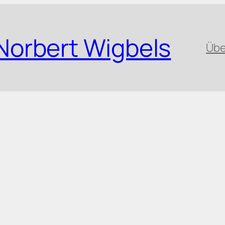
Norbert Wigbels
Übe