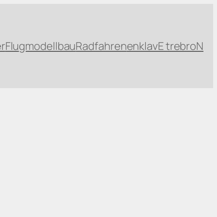
r
Flugmodellbau
Radfahren
enklavE trebroN