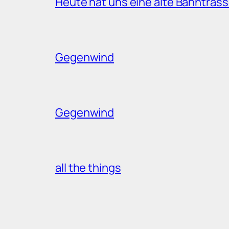
Heute hat uns eine alte Bahntrass
Gegenwind
Gegenwind
all the things