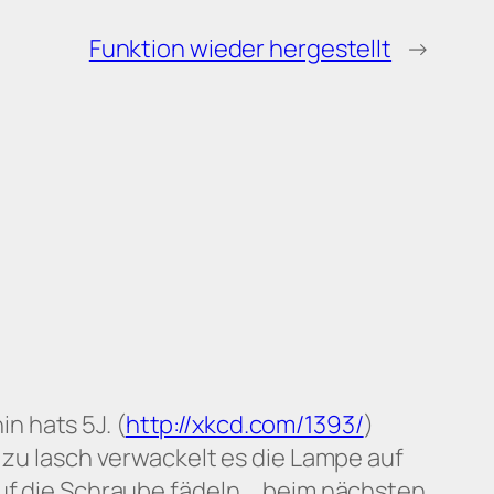
Funktion wieder hergestellt
→
n hats 5J. (
http://xkcd.com/1393/
)
i zu lasch verwackelt es die Lampe auf
auf die Schraube fädeln … beim nächsten