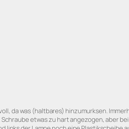
l, da was (haltbares) hinzumurksen. Immerhi
are Schraube etwas zu hart angezogen, aber be
und links der Lampe noch eine Plastikscheibe 