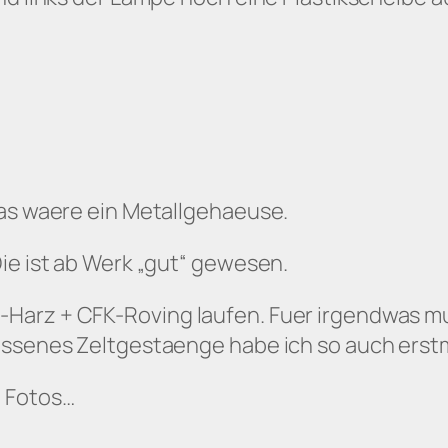
das waere ein Metallgehaeuse.
ie ist ab Werk „gut“ gewesen.
Harz + CFK-Roving laufen. Fuer irgendwas mu
issenes Zeltgestaenge habe ich so auch erstm
e Fotos…