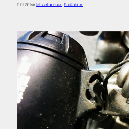
11.07.2014
in
Miscellaneous
, 
Radfahren