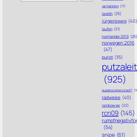
jan henning
(17)
javelin
(25)
jürgensweg
(40
laufen
(21)
normandie 2019
(25
norwegen 2016
(47)
purist
(35)
putzalei
(925)
quadrocoptersizeof7
(1
radweise
(40)
rainbow ep
(22)
rcn09
(145)
rumpfnegativfo
(54)
snipe
(61)