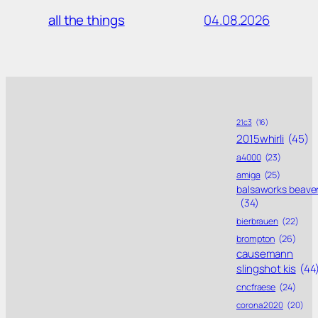
04.08.2026
all the things
21c3
(16)
2015whirli
(45)
a4000
(23)
amiga
(25)
balsaworks beave
(34)
bierbrauen
(22)
brompton
(26)
causemann
slingshot kis
(44
cncfraese
(24)
corona 2020
(20)