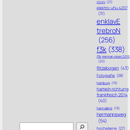
ctcini
(21)
elektro-uhu 4207
(31)
enklavE
trebroN
(256)
f3k
(338)
f3k german open 2015
(20)
flitzebogen
(43)
Fotografie
(28)
hamburg
(19)
hameln richtung
frankfreich 2014
(40)
hannaland
(19)
hermannsweg
(54)
Search
hochebene
(27)