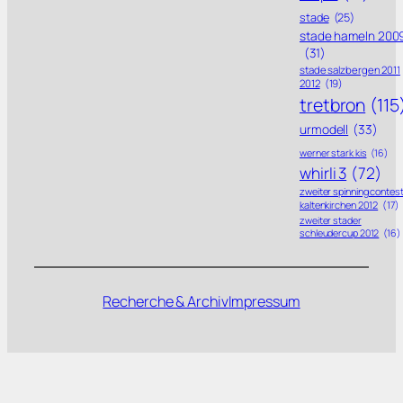
stade
(25)
stade hameln 200
(31)
stade salzbergen 2011
2012
(19)
tretbron
(115
urmodell
(33)
werner stark kis
(16)
whirli 3
(72)
zweiter spinning contes
kaltenkirchen 2012
(17)
zweiter stader
schleudercup 2012
(16)
Recherche & Archiv
Impressum