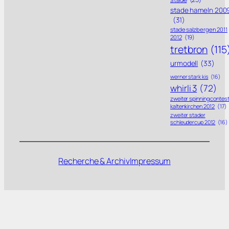
stade hameln 200
(31)
stade salzbergen 2011
2012
(19)
tretbron
(115
urmodell
(33)
werner stark kis
(16)
whirli 3
(72)
zweiter spinning contes
kaltenkirchen 2012
(17)
zweiter stader
schleudercup 2012
(16)
Recherche & Archiv
Impressum