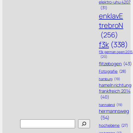
elektro-uhu 4207
(31)
enklavE
trebroN
(256)
f3k
(338)
f3k german open 2015
(20)
flitzebogen
(43)
Fotografie
(28)
hamburg
(19)
hameln richtung
frankfreich 2014
(40)
hannaland
(19)
hermannsweg
(54)
Search
hochebene
(27)
jan henning
(17)