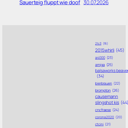
30.07.2026
Sauerteig fluppt wie doof
21c3
(16)
2015whirli
(45)
a4000
(23)
amiga
(25)
balsaworks beave
(34)
bierbrauen
(22)
brompton
(26)
causemann
slingshot kis
(44
cncfraese
(24)
corona 2020
(20)
ctcini
(21)