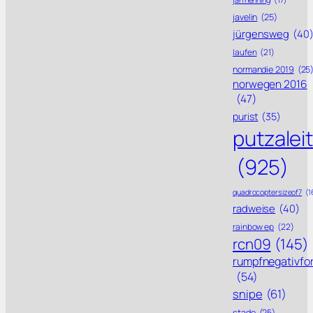
javelin
(25)
jürgensweg
(40
laufen
(21)
normandie 2019
(25
norwegen 2016
(47)
purist
(35)
putzalei
(925)
quadrocoptersizeof7
(1
radweise
(40)
rainbow ep
(22)
rcn09
(145)
rumpfnegativfo
(54)
snipe
(61)
stade
(25)