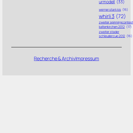
urmodell
(33)
werner stark kis
(16)
whirli 3
(72)
zweiter spinning contes
kaltenkirchen 2012
(17)
zweiter stader
schleudercup 2012
(16)
Recherche & Archiv
Impressum