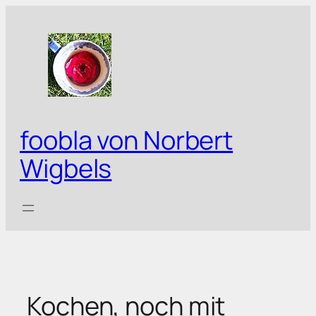
Zum
Inhalt
springen
foobla von Norbert
Wigbels
Kochen, noch mit