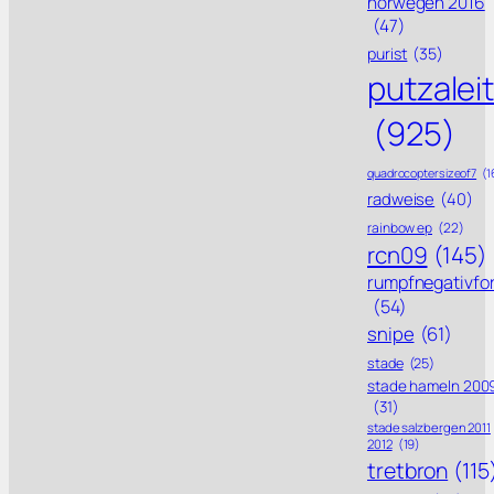
norwegen 2016
(47)
purist
(35)
putzalei
(925)
quadrocoptersizeof7
(1
radweise
(40)
rainbow ep
(22)
rcn09
(145)
rumpfnegativfo
(54)
snipe
(61)
stade
(25)
stade hameln 200
(31)
stade salzbergen 2011
2012
(19)
tretbron
(115