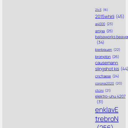
21c3
(16)
2015whirli
(45)
a4000
(23)
amiga
(25)
balsaworks beave
(34)
bierbrauen
(22)
brompton
(26)
causemann
slingshot kis
(44
cncfraese
(24)
corona 2020
(20)
ctcini
(21)
elektro-uhu 4207
(31)
enklavE
trebroN
(256)