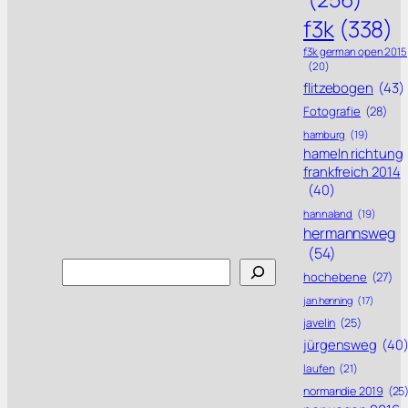
f3k
(338)
f3k german open 2015
(20)
flitzebogen
(43)
Fotografie
(28)
hamburg
(19)
hameln richtung
frankfreich 2014
(40)
hannaland
(19)
hermannsweg
(54)
Search
hochebene
(27)
jan henning
(17)
javelin
(25)
jürgensweg
(40
laufen
(21)
normandie 2019
(25