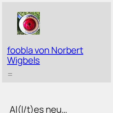
Zum
Inhalt
springen
foobla von Norbert
Wigbels
Al(l/t)es neu…