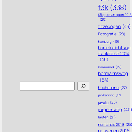
f3k
(338)
f3k german open 2015
(20)
flitzebogen
(43)
Fotografie
(28)
hamburg
(19)
hameln richtung
frankfreich 2014
(40)
hannaland
(19)
hermannsweg
(54)
Search
hochebene
(27)
jan henning
(17)
javelin
(25)
jürgensweg
(40
laufen
(21)
normandie 2019
(25
norwegen 2016