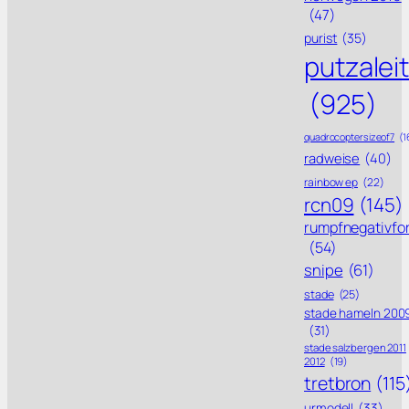
(47)
purist
(35)
putzalei
(925)
quadrocoptersizeof7
(1
radweise
(40)
rainbow ep
(22)
rcn09
(145)
rumpfnegativfo
(54)
snipe
(61)
stade
(25)
stade hameln 200
(31)
stade salzbergen 2011
2012
(19)
tretbron
(115
urmodell
(33)