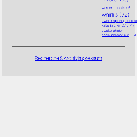
werner stark kis
(16)
whirli 3
(72)
zweiter spinning contes
kaltenkirchen 2012
(17)
zweiter stader
schleudercup 2012
(16)
Recherche & Archiv
Impressum