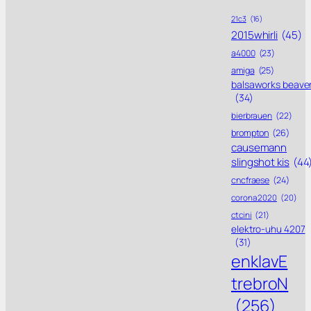
21c3
(16)
2015whirli
(45)
a4000
(23)
amiga
(25)
balsaworks beave
(34)
bierbrauen
(22)
brompton
(26)
causemann
slingshot kis
(44
cncfraese
(24)
corona 2020
(20)
ctcini
(21)
elektro-uhu 4207
(31)
enklavE
trebroN
(256)