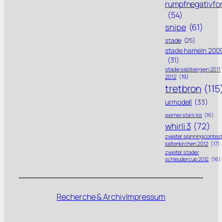
rumpfnegativfo
(54)
snipe
(61)
stade
(25)
stade hameln 200
(31)
stade salzbergen 2011
2012
(19)
tretbron
(115
urmodell
(33)
werner stark kis
(16)
whirli 3
(72)
zweiter spinning contes
kaltenkirchen 2012
(17)
zweiter stader
schleudercup 2012
(16)
Recherche & Archiv
Impressum