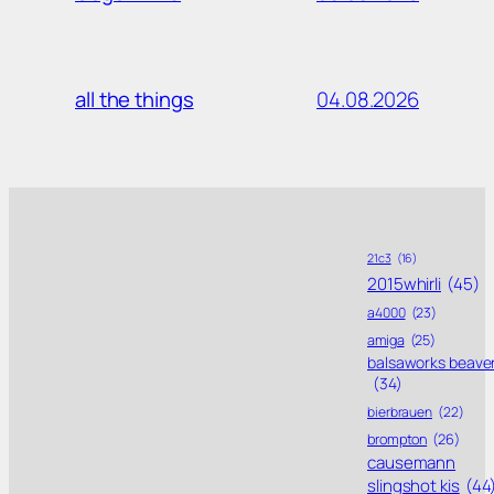
04.08.2026
all the things
21c3
(16)
2015whirli
(45)
a4000
(23)
amiga
(25)
balsaworks beave
(34)
bierbrauen
(22)
brompton
(26)
causemann
slingshot kis
(44