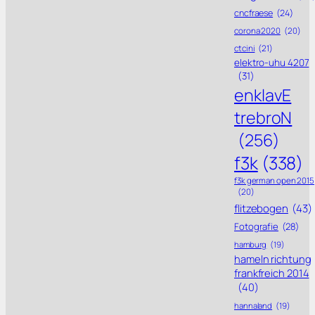
cncfraese
(24)
corona 2020
(20)
ctcini
(21)
elektro-uhu 4207
(31)
enklavE
trebroN
(256)
f3k
(338)
f3k german open 2015
(20)
flitzebogen
(43)
Fotografie
(28)
hamburg
(19)
hameln richtung
frankfreich 2014
(40)
hannaland
(19)