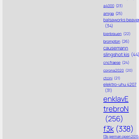
a4000
(23)
amiga
(25)
balsaworks beave
(34)
bierbrauen
(22)
brompton
(26)
causemann
slingshot kis
(44
cncfraese
(24)
corona 2020
(20)
ctcini
(21)
elektro-uhu 4207
(31)
enklavE
trebroN
(256)
f3k
(338)
f3k german open 2015