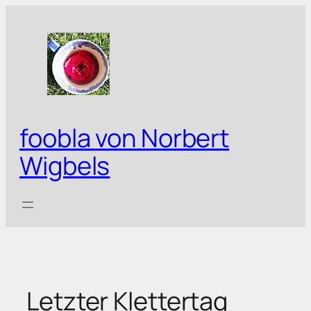
Zum
Inhalt
springen
foobla von Norbert
Wigbels
Letzter Klettertag