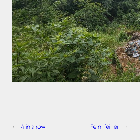
←
4 in a row
Fein, feiner
→