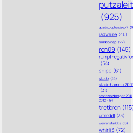
putzalei
(925)
quadrocoptersizeof7
(1
radweise
(40)
rainbow ep
(22)
rcn09
(145)
rumpfnegativfo
(54)
snipe
(61)
stade
(25)
stade hameln 200
(31)
stade salzbergen 2011
2012
(19)
tretbron
(115
urmodell
(33)
werner stark kis
(16)
whirli 3
(72)