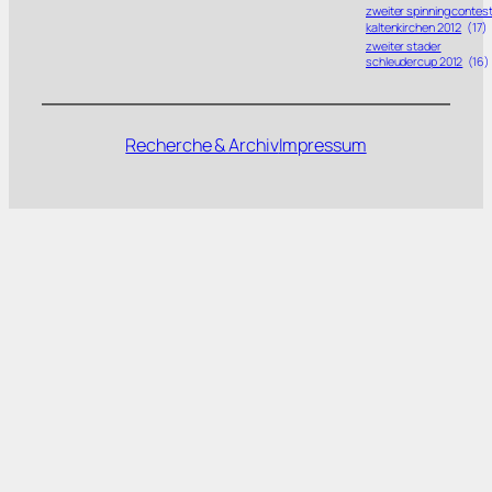
zweiter spinning contes
kaltenkirchen 2012
(17)
zweiter stader
schleudercup 2012
(16)
Recherche & Archiv
Impressum