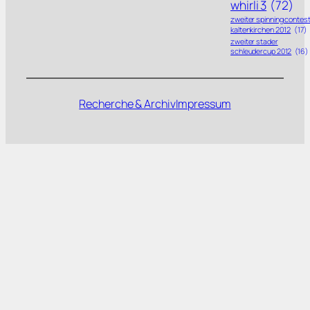
whirli 3
(72)
zweiter spinning contes
kaltenkirchen 2012
(17)
zweiter stader
schleudercup 2012
(16)
Recherche & Archiv
Impressum