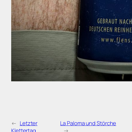
←
Letzter
La Paloma und Störche
Klettertag
→