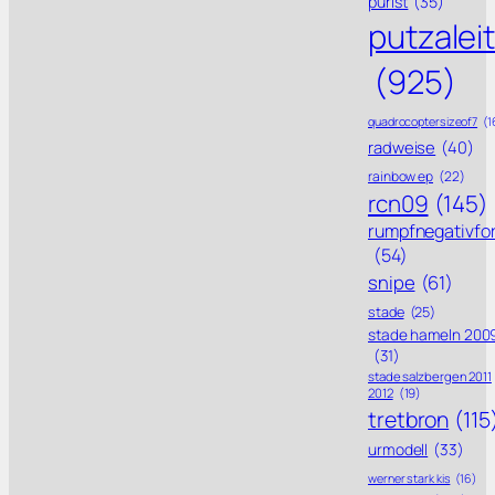
purist
(35)
putzalei
(925)
quadrocoptersizeof7
(1
radweise
(40)
rainbow ep
(22)
rcn09
(145)
rumpfnegativfo
(54)
snipe
(61)
stade
(25)
stade hameln 200
(31)
stade salzbergen 2011
2012
(19)
tretbron
(115
urmodell
(33)
werner stark kis
(16)