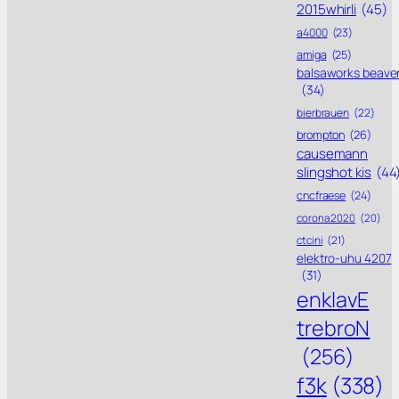
2015whirli
(45)
a4000
(23)
amiga
(25)
balsaworks beave
(34)
bierbrauen
(22)
brompton
(26)
causemann
slingshot kis
(44
cncfraese
(24)
corona 2020
(20)
ctcini
(21)
elektro-uhu 4207
(31)
enklavE
trebroN
(256)
f3k
(338)