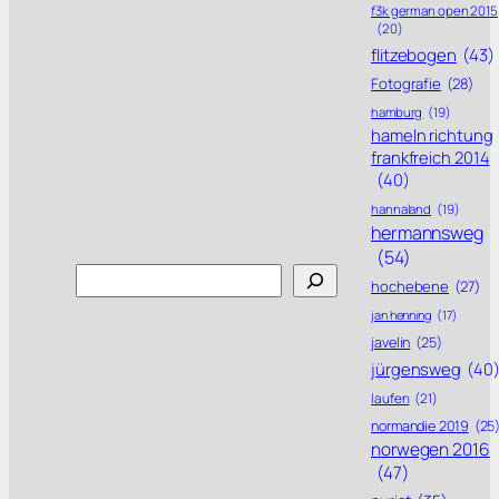
f3k german open 2015
(20)
flitzebogen
(43)
Fotografie
(28)
hamburg
(19)
hameln richtung
frankfreich 2014
(40)
hannaland
(19)
hermannsweg
(54)
Search
hochebene
(27)
jan henning
(17)
javelin
(25)
jürgensweg
(40
laufen
(21)
normandie 2019
(25
norwegen 2016
(47)