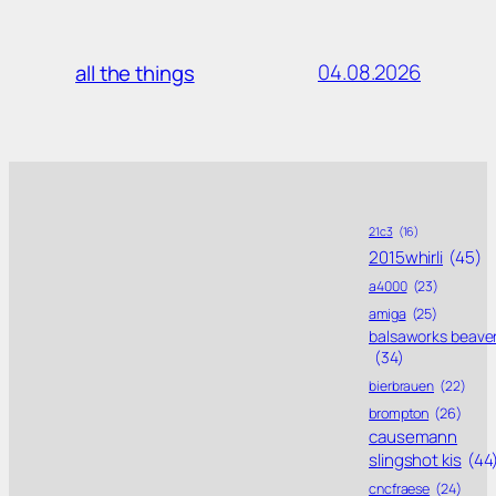
04.08.2026
all the things
21c3
(16)
2015whirli
(45)
a4000
(23)
amiga
(25)
balsaworks beave
(34)
bierbrauen
(22)
brompton
(26)
causemann
slingshot kis
(44
cncfraese
(24)