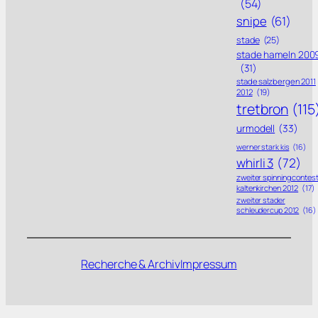
(54)
snipe
(61)
stade
(25)
stade hameln 200
(31)
stade salzbergen 2011
2012
(19)
tretbron
(115
urmodell
(33)
werner stark kis
(16)
whirli 3
(72)
zweiter spinning contes
kaltenkirchen 2012
(17)
zweiter stader
schleudercup 2012
(16)
Recherche & Archiv
Impressum