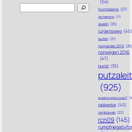
(54)
Search
hochebene
(27)
jan henning
(17)
javelin
(25)
jürgensweg
(40
laufen
(21)
normandie 2019
(25
norwegen 2016
(47)
purist
(35)
putzalei
(925)
quadrocoptersizeof7
(1
radweise
(40)
rainbow ep
(22)
rcn09
(145)
rumpfnegativfo