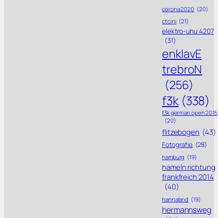
corona 2020
(20)
ctcini
(21)
elektro-uhu 4207
(31)
enklavE
trebroN
(256)
f3k
(338)
f3k german open 2015
(20)
flitzebogen
(43)
Fotografie
(28)
hamburg
(19)
hameln richtung
frankfreich 2014
(40)
hannaland
(19)
hermannsweg