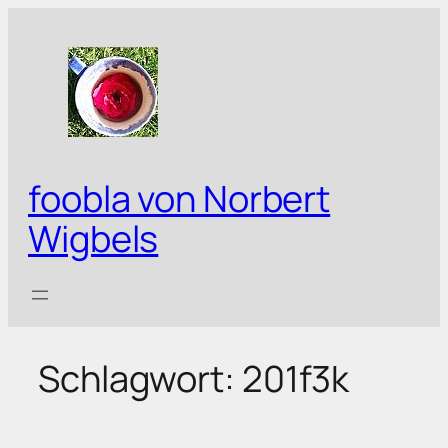
Zum
Inhalt
springen
foobla von Norbert
Wigbels
Schlagwort:
201f3k