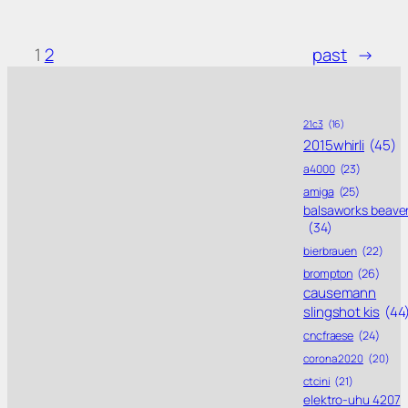
1
2
past
→
21c3
(16)
2015whirli
(45)
a4000
(23)
amiga
(25)
balsaworks beave
(34)
bierbrauen
(22)
brompton
(26)
causemann
slingshot kis
(44
cncfraese
(24)
corona 2020
(20)
ctcini
(21)
elektro-uhu 4207