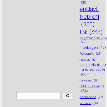
(31)
enklavE
trebroN
(256)
f3k
(338)
f3k german open 2015
(20)
flitzebogen
(43)
Fotografie
(28)
hamburg
(19)
hameln richtung
frankfreich 2014
(40)
hannaland
(19)
hermannsweg
(54)
Search
hochebene
(27)
jan henning
(17)