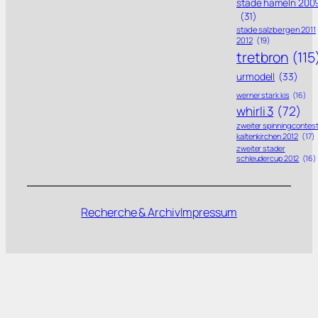
stade hameln 200
(31)
stade salzbergen 2011
2012
(19)
tretbron
(115
urmodell
(33)
werner stark kis
(16)
whirli 3
(72)
zweiter spinning contes
kaltenkirchen 2012
(17)
zweiter stader
schleudercup 2012
(16)
Recherche & Archiv
Impressum