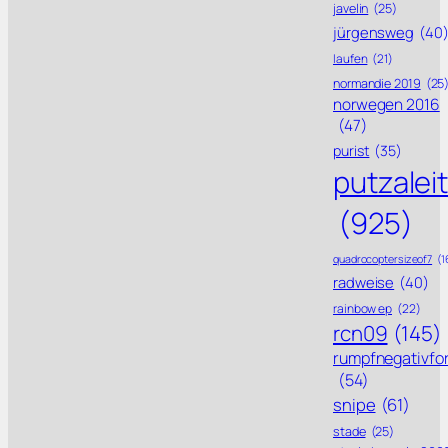
javelin
(25)
jürgensweg
(40
laufen
(21)
normandie 2019
(25
norwegen 2016
(47)
purist
(35)
putzalei
(925)
quadrocoptersizeof7
(1
radweise
(40)
rainbow ep
(22)
rcn09
(145)
rumpfnegativfo
(54)
snipe
(61)
stade
(25)