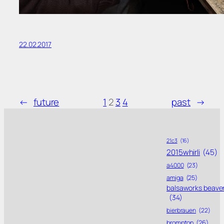
22.02.2017
←
future
1
2
3
4
past
→
21c3
(16)
2015whirli
(45)
a4000
(23)
amiga
(25)
balsaworks beave
(34)
bierbrauen
(22)
brompton
(26)