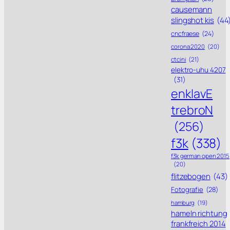
causemann
slingshot kis
(44
cncfraese
(24)
corona 2020
(20)
ctcini
(21)
elektro-uhu 4207
(31)
enklavE
trebroN
(256)
f3k
(338)
f3k german open 2015
(20)
flitzebogen
(43)
Fotografie
(28)
hamburg
(19)
hameln richtung
frankfreich 2014