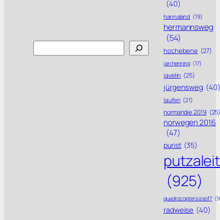
(40)
hannaland
(19)
hermannsweg
(54)
Search
hochebene
(27)
jan henning
(17)
javelin
(25)
jürgensweg
(40
laufen
(21)
normandie 2019
(25
norwegen 2016
(47)
purist
(35)
putzalei
(925)
quadrocoptersizeof7
(1
radweise
(40)