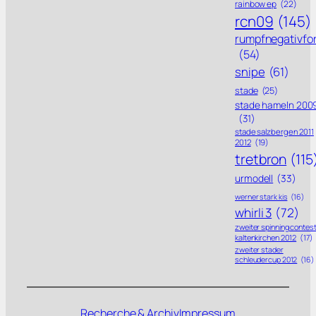
rainbow ep
(22)
rcn09
(145)
rumpfnegativfo
(54)
snipe
(61)
stade
(25)
stade hameln 200
(31)
stade salzbergen 2011
2012
(19)
tretbron
(115
urmodell
(33)
werner stark kis
(16)
whirli 3
(72)
zweiter spinning contes
kaltenkirchen 2012
(17)
zweiter stader
schleudercup 2012
(16)
Recherche & Archiv
Impressum