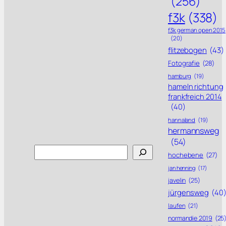
(256)
f3k
(338)
f3k german open 2015
(20)
flitzebogen
(43)
Fotografie
(28)
hamburg
(19)
hameln richtung
frankfreich 2014
(40)
hannaland
(19)
hermannsweg
(54)
Search
hochebene
(27)
jan henning
(17)
javelin
(25)
jürgensweg
(40
laufen
(21)
normandie 2019
(25