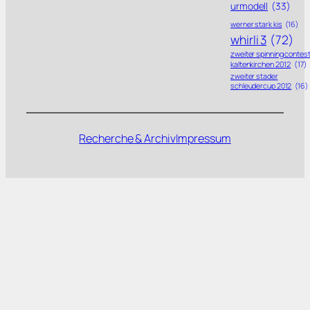
urmodell
(33)
werner stark kis
(16)
whirli 3
(72)
zweiter spinning contes
kaltenkirchen 2012
(17)
zweiter stader
schleudercup 2012
(16)
Recherche & Archiv
Impressum