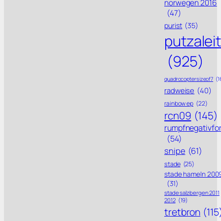
norwegen 2016
(47)
purist
(35)
putzalei
(925)
quadrocoptersizeof7
(1
radweise
(40)
rainbow ep
(22)
rcn09
(145)
rumpfnegativfo
(54)
snipe
(61)
stade
(25)
stade hameln 200
(31)
stade salzbergen 2011
2012
(19)
tretbron
(115