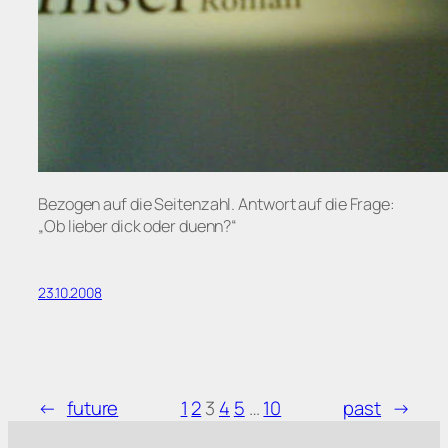
Bezogen auf die Seitenzahl. Antwort auf die Frage:
„Ob lieber dick oder duenn?“
23.10.2008
←
future
1
2
3
4
5
…
10
past
→