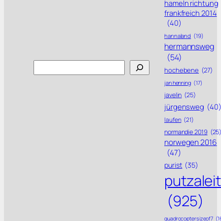
hameln richtung
frankfreich 2014
(40)
hannaland
(19)
hermannsweg
(54)
Search
hochebene
(27)
jan henning
(17)
javelin
(25)
jürgensweg
(40
laufen
(21)
normandie 2019
(25
norwegen 2016
(47)
purist
(35)
putzalei
(925)
quadrocoptersizeof7
(1