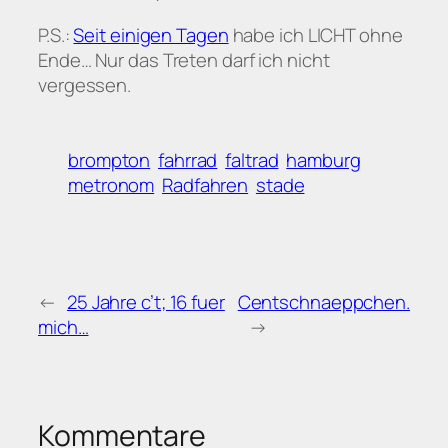
P.S.:
Seit einigen Tagen
habe ich LICHT ohne
Ende… Nur das Treten darf ich nicht
vergessen.
brompton
fahrrad
faltrad
hamburg
metronom
Radfahren
stade
←
25 Jahre c’t; 16 fuer
Centschnaeppchen.
mich…
→
Kommentare