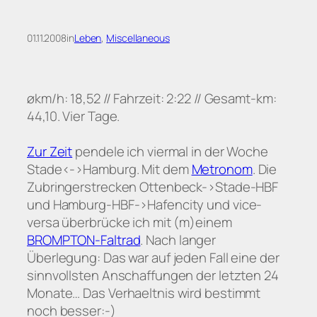
01.11.2008
in
Leben
, 
Miscellaneous
økm/h: 18,52 // Fahrzeit: 2:22 // Gesamt-km:
44,10. Vier Tage.
Zur Zeit
pendele ich viermal in der Woche
Stade<->Hamburg. Mit dem
Metronom
. Die
Zubringerstrecken Ottenbeck->Stade-HBF
und Hamburg-HBF->Hafencity und vice-
versa überbrücke ich mit (m)einem
BROMPTON-Faltrad
. Nach langer
Überlegung: Das war auf jeden Fall eine der
sinnvollsten Anschaffungen der letzten 24
Monate… Das Verhaeltnis wird bestimmt
noch besser:-)