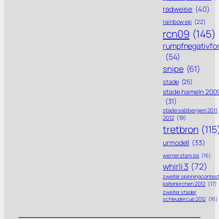
radweise
(40)
rainbow ep
(22)
rcn09
(145)
rumpfnegativfo
(54)
snipe
(61)
stade
(25)
stade hameln 200
(31)
stade salzbergen 2011
2012
(19)
tretbron
(115
urmodell
(33)
werner stark kis
(16)
whirli 3
(72)
zweiter spinning contes
kaltenkirchen 2012
(17)
zweiter stader
schleudercup 2012
(16)