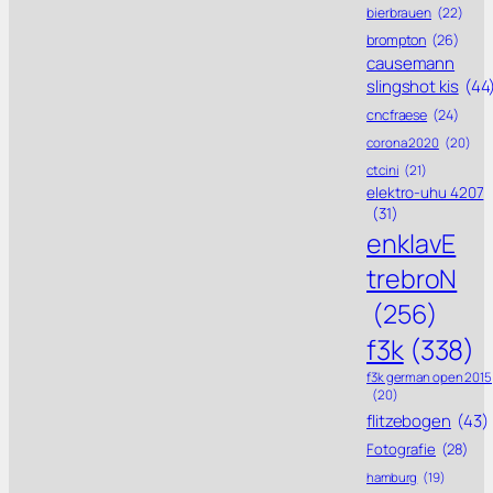
bierbrauen
(22)
brompton
(26)
causemann
slingshot kis
(44
cncfraese
(24)
corona 2020
(20)
ctcini
(21)
elektro-uhu 4207
(31)
enklavE
trebroN
(256)
f3k
(338)
f3k german open 2015
(20)
flitzebogen
(43)
Fotografie
(28)
hamburg
(19)