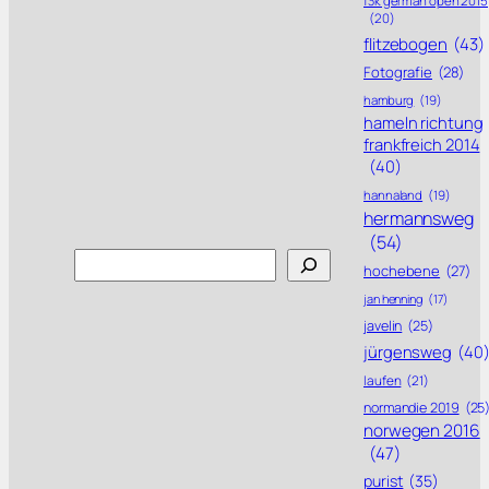
f3k german open 2015
(20)
flitzebogen
(43)
Fotografie
(28)
hamburg
(19)
hameln richtung
frankfreich 2014
(40)
hannaland
(19)
hermannsweg
(54)
Search
hochebene
(27)
jan henning
(17)
javelin
(25)
jürgensweg
(40
laufen
(21)
normandie 2019
(25
norwegen 2016
(47)
purist
(35)