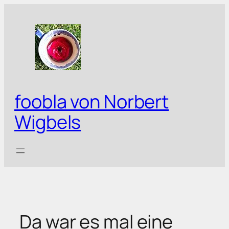
Zum
Inhalt
springen
foobla von Norbert
Wigbels
Da war es mal eine