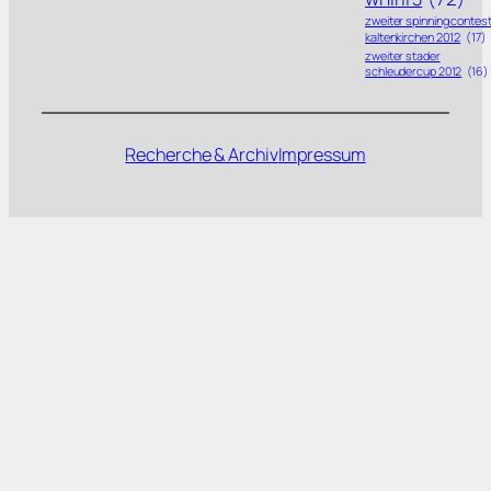
zweiter spinning contes
kaltenkirchen 2012
(17)
zweiter stader
schleudercup 2012
(16)
Recherche & Archiv
Impressum