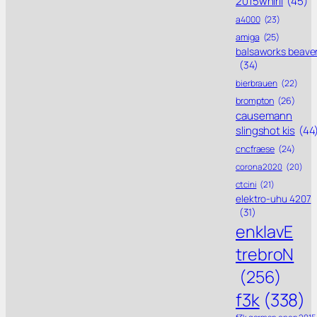
2015whirli
(45)
a4000
(23)
amiga
(25)
balsaworks beave
(34)
bierbrauen
(22)
brompton
(26)
causemann
slingshot kis
(44
cncfraese
(24)
corona 2020
(20)
ctcini
(21)
elektro-uhu 4207
(31)
enklavE
trebroN
(256)
f3k
(338)