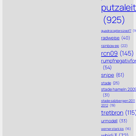
putzalei
(925)
quadrocoptersizeof7
(1
radweise
(40)
rainbow ep
(22)
rcn09
(145)
rumpfnegativfo
(54)
snipe
(61)
stade
(25)
stade hameln 200
(31)
stade salzbergen 2011
2012
(19)
tretbron
(115
urmodell
(33)
werner stark kis
(16)
whirli 3
(72)