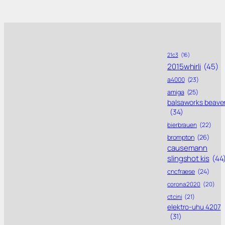
21c3
(16)
2015whirli
(45)
a4000
(23)
amiga
(25)
balsaworks beave
(34)
bierbrauen
(22)
brompton
(26)
causemann
slingshot kis
(44
cncfraese
(24)
corona 2020
(20)
ctcini
(21)
elektro-uhu 4207
(31)