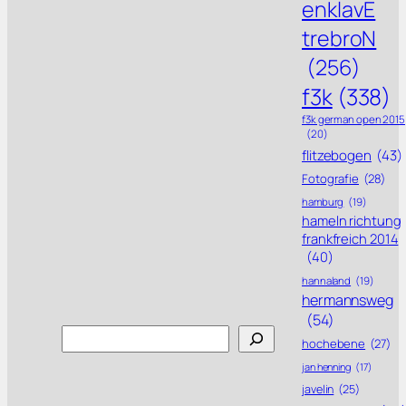
enklavE
trebroN
(256)
f3k
(338)
f3k german open 2015
(20)
flitzebogen
(43)
Fotografie
(28)
hamburg
(19)
hameln richtung
frankfreich 2014
(40)
hannaland
(19)
hermannsweg
(54)
Search
hochebene
(27)
jan henning
(17)
javelin
(25)