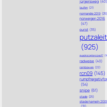
jürgensweg
(40
laufen
(21)
normandie 2019
(25
norwegen 2016
(47)
purist
(35)
putzalei
(925)
quadrocoptersizeof7
(1
radweise
(40)
rainbow ep
(22)
rcn09
(145)
rumpfnegativfo
(54)
snipe
(61)
stade
(25)
stade hameln 200
(31)