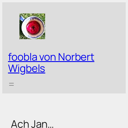
Zum
Inhalt
springen
foobla von Norbert
Wigbels
Ach Jan…