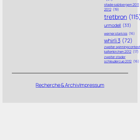
stade salzbergen 2011
2012
(19)
tretbron
(115
urmodell
(33)
werner stark kis
(16)
whirli 3
(72)
zweiter spinning contes
kaltenkirchen 2012
(17)
zweiter stader
schleudercup 2012
(16)
Recherche & Archiv
Impressum