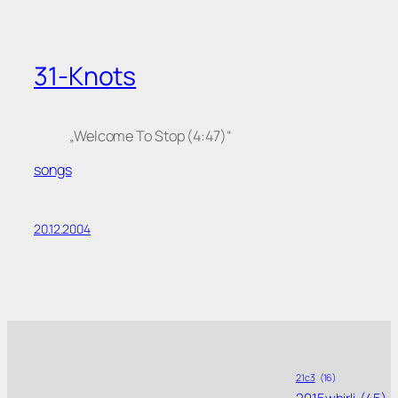
31-Knots
„Welcome To Stop (4:47)“
songs
20.12.2004
21c3
(16)