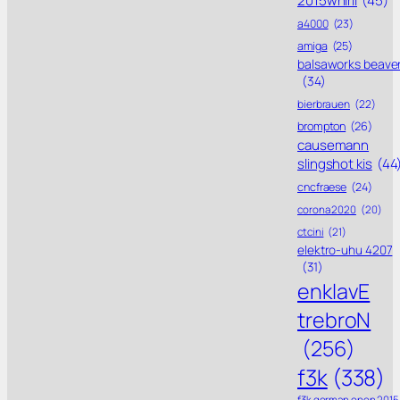
2015whirli
(45)
a4000
(23)
amiga
(25)
balsaworks beave
(34)
bierbrauen
(22)
brompton
(26)
causemann
slingshot kis
(44
cncfraese
(24)
corona 2020
(20)
ctcini
(21)
elektro-uhu 4207
(31)
enklavE
trebroN
(256)
f3k
(338)
f3k german open 2015