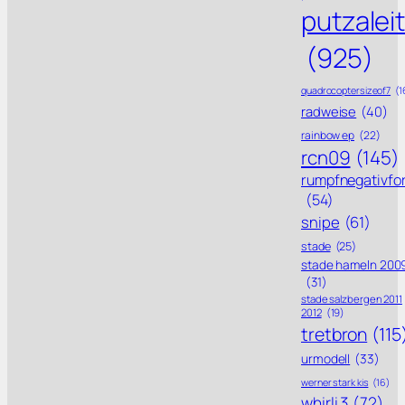
putzalei
(925)
quadrocoptersizeof7
(1
radweise
(40)
rainbow ep
(22)
rcn09
(145)
rumpfnegativfo
(54)
snipe
(61)
stade
(25)
stade hameln 200
(31)
stade salzbergen 2011
2012
(19)
tretbron
(115
urmodell
(33)
werner stark kis
(16)
whirli 3
(72)