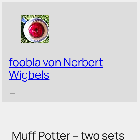
Zum
Inhalt
springen
foobla von Norbert
Wigbels
Muff Potter – two sets